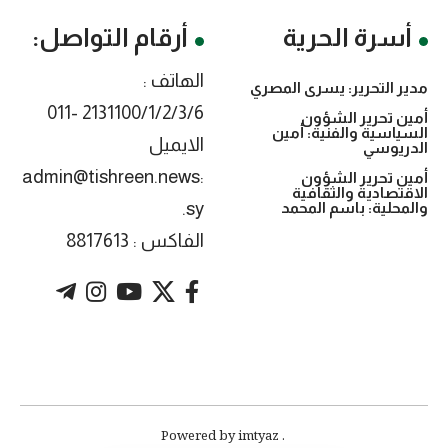
أسرة الحرية
أرقام التواصل:
الهاتف :
مدير التحرير: يسرى المصري
2131100/1/2/3/6 -011
أمين تحرير الشؤون
السياسية والفنية: أمين
الايميل
الدريوسي
:admin@tishreen.news
أمين تحرير الشؤون
الاقتصادية والثقافية
.sy
والمحلية: باسم المحمد
الفاكس : 8817613
. Powered by imtyaz