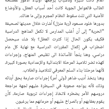
العام كانت كثيرة ولأسباب يرجعها أولياء الأمور لمصلحة
الطالب فالعوامل الجوية كانت أحد أسباب العطل، والأوضاع
الأمنية التي تلت سقوط النظام المجرم وإلى ما هنالك.
بدورها خلود مسعود (ربة منزل) أشارت خلال حديثها لصحيفة
“الحرية” إلى أن أغلب المدارس لا تكمل المناهج الدراسية
فكيف يكون الحال إذا كثرت العطل؟ بلا شك سيحصل
اضطراب في إكمال المقررات الدراسية مع نهاية كل عام
دراسي، وهنا يلجأ الأساتذة الى تقليص المنهاج، وإجراءات
كهذه تضر تلاميذ المرحلة الابتدائية والإعدادية بصورة كبيرة،
لأنهما مرحلتا بناء السلم المعرفي للتلاميذ والطلاب.
وهنا يتخذ أديب ضاهر (ولي أمر) إجراءات صارمة بحق أبنائه
وذلك لأنه يواجه صعوبة في السيطرة عليهم لجهة مراجعة
دروسهم الأمر يضطره لاتخاذ إجراءات تربوية صارمة، كأن
يقوم بعقابهم أو بالصراخ عليهم أو حرمانهم مما يرغبون.