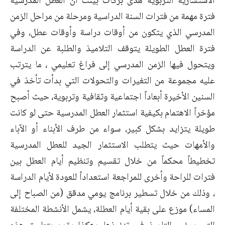
الاستشارية التربوية هدى بركات بينت أن العطل المدرسية
فترة مهمة من فترات السنة الدراسية ومرحلة من مراحل الزمن
المدرسي الذي يتكون من أوقات دراسة وأوقات عطل، وفي
فترة العطل الطويلة يتوقف التلاميذ والطلبة عن الدراسة
ويتحول فيها الزمن المدرسي إلى فراغ تعليمي ، ما يترتب
عليه مجموعة من التغيرات والتحولات التي بدأت تأخذ في
السنين الأخيرة أبعاداً اجتماعية وثقافية وتربوية، حيث أصبح
مؤخراً الاهتمام بكيفية استثمار العطل المدرسية حتى لو كانت
طويلة يتزايد بشكل كبير، سواء من طرف الأبناء أو الآباء
والأمهات حيث يتطلب الاستثمار الجيد للعطل المدرسية
تخطيطاً محكماً من خلال تقسيم وتنظيم أيام العطل بين
فترات للراحة وأخرى للمراجعة استعداداً للعودة لأيام الدراسة
، وذلك من خلال تسطير برنامج يومي مدقق (من الصباح إلى
المساء) موزع على بقية أيام العطلة، يشمل الأنشطة المختلفة