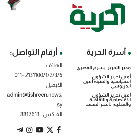
أسرة الحرية
أرقام التواصل:
الهاتف :
مدير التحرير: يسرى المصري
2131100/1/2/3/6 -011
أمين تحرير الشؤون
السياسية والفنية: أمين
الايميل
الدريوسي
:admin@tishreen.news
أمين تحرير الشؤون
الاقتصادية والثقافية
.sy
والمحلية: باسم المحمد
الفاكس : 8817613