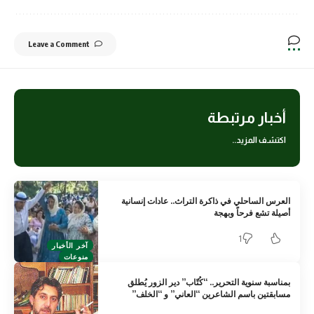
Leave a Comment
أخبار مرتبطة
اكتشف المزيد..
العرس الساحلي في ذاكرة التراث.. عادات إنسانية
أصيلة تشع فرحاً وبهجة
1
آخر الأخبار
منوعات
بمناسبة سنوية التحرير.. “كُتّاب” دير الزور يُطلق
مسابقتين باسم الشاعرين “العاني” و “الخلف”