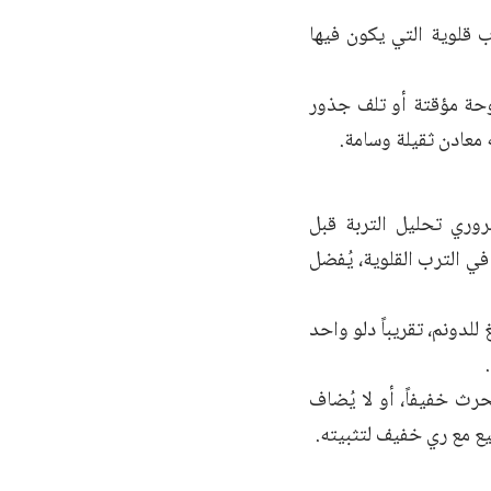
 قلوية التي يكون فيها
وحة مؤقتة أو تلف جذور
 معادن ثقيلة وسامة.
وري تحليل التربة قبل
 فالرماد خيار ممتاز، وأما في الترب القلوية، يُفضل
 تكون الكمية الموصى بها، من 1 إلى 2 طن للهكتار أي نحو 100–200 كغ للدونم، تقريباً دلو واحد
حرث خفيفاً، أو لا يُضاف
يع مع ري خفيف لتثبيته.