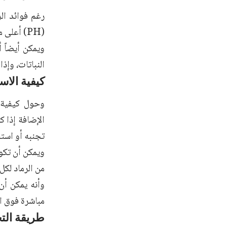
رغم فوائد ال
(PH) أعلى من 7.5، حيث يزيد القلوية ويُضعف امتصاص المغذيات.
ويمكن أيضاً 
النباتات، وإذ
كيفية الاس
وحول كيفية 
تجنبه أو است
من الرماد لكل 10 م² من الأرض، يُفضل خلط الرماد مع السماد العضوي قبل إضا
وأنه يمكن أن 
مباشرة فوق ال
طريقة الت