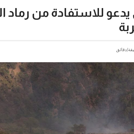
 يدعو للاستفادة من رماد ا
بة