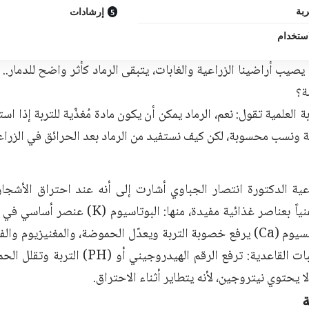
ربة
إرشادات
استخدام
صيب أراضينا الزراعية والغابات، يتبقى الرماد كأثر واضح للدمار..
ة؟
ابة العلمية تقول: نعم، الرماد يمكن أن يكون مادة مُغذّية للتربة إذ
 ونسب محسوبة، لكن كيف نستفيد من الرماد بعد الحرائق في الزراع
اعية الدكتورة انتصار الجباوي أشارت إلى أنه عند احتراق الأشجار
يبقى الرماد غنياً بعناصر غذائية مفيدة، منها
الإنتاج، والكالسيوم (Ca) يرفع خصوبة التربة ويعدّل الحموضة، والمغنيزي
فعّالة، والمركبات القاعدية: ترفع الرقم الهي
لا يحتوي نيتروجين، لأنه يتطاير أثناء الاحتراق.
ة