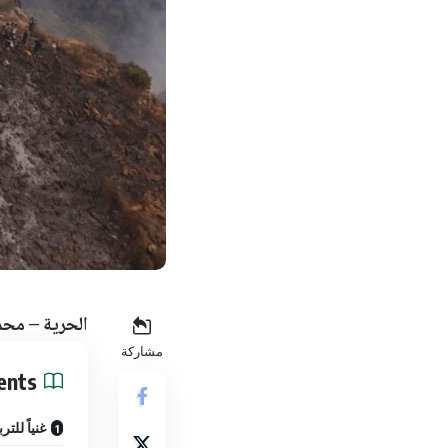
الحرية – محم
مشاركة
ents
غنياً للترب