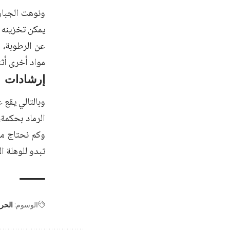
ونوهت الجباوي
يمكن تخزينه 
عن الرطوبة، 
مواد أخرى أث
إرشادات
وبالتالي يقع
الرماد بحكمة
وكم نحتاج من
تبدو للوهلة ا
الوسوم:
الحر