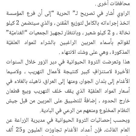
محافظات أخرى .
الراوي أشار في تصريح لـ” الحرية “إلى أن فرع المؤسسة
اتخذ إجراءاته بالكامل لتوزيع المُقنن ، والذي سيتضمن 2 كيلو
نخالة ، و 2 كيلو شعير ، وبانتظار تجهيز الجمعيات “الغناميّة”
لقوائم بأسماء المربين الراغبين بالشراء للمواد العلفيّة
المذكورة ، وهي على وشك الانتهاء .
هذا وتعرضت الثروة الحيوانية في دير الزور خلال السنوات
الأخيرة لاستنزافٍ كبير كنتيجة لأعمال التهريب ، ولاسيما
الأغنام إلى بلدان الجوار، ومنها إلى العراق، ناهيك بالغلاء في
أسعار المواد العلفيّة الذي يقف خلف التهريب وبيع قطعان
خارج الحدود ، إضافةً للتضييق على المربين من قبل جيش
النظام المخلوع ومنعهم من الرعي في البادية.
وبحسب إحصائيات الثروة الحيوانية في مديرية الزراعة عن
العام الفائت، فإن أعداد الأغنام تجاوزت المليون و25 ألف