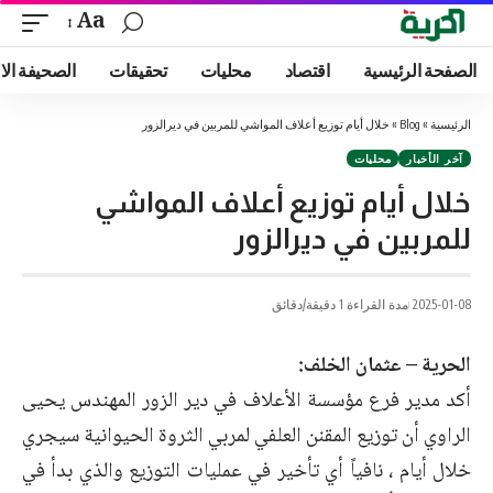
Aa
الصفحة الرئيسية
اقتصاد
محليات
تحقيقات
الصحيفة الا
الرئيسية
»
Blog
»
خلال أيام توزيع أعلاف المواشي للمربين في ديرالزور
آخر الأخبار
محليات
خلال أيام توزيع أعلاف المواشي
للمربين في ديرالزور
2025-01-08
مدة القراءة 1 دقيقة/دقائق
الحرية – عثمان الخلف:
أكد مدير فرع مؤسسة الأعلاف في دير الزور المهندس يحيى
الراوي أن توزيع المقنن العلفي لمربي الثروة الحيوانية سيجري
خلال أيام ، نافياً أي تأخير في عمليات التوزيع والذي بدأ في