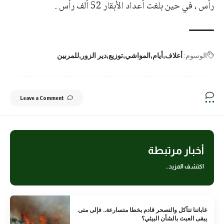
رأس ، في حين بلغت أعداد الأبقار 52 ألف رأس .
الوسوم:
أعلاف
أيام
المواشي
توزيع
دير الزور
للمربين
Leave a Comment
أخبار مرتبطة
اكتشف المزيد..
غاباتنا تتآكل والتصحر قادم بخطا متسارعة.. فإلى متى
يبقى العبث بالشأن البيئي؟