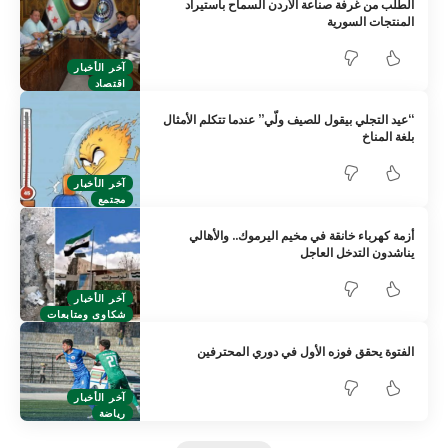
الطلب من غرفة صناعة الأردن السماح باستيراد
المنتجات السورية
آخر الأخبار
اقتصاد
“عيد التجلي بيقول للصيف ولّي” عندما تتكلم الأمثال
بلغة المناخ
آخر الأخبار
مجتمع
أزمة كهرباء خانقة في مخيم اليرموك.. والأهالي
يناشدون التدخل العاجل
آخر الأخبار
شكاوى ومتابعات
الفتوة يحقق فوزه الأول في دوري المحترفين
آخر الأخبار
رياضة