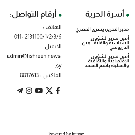
أسرة الحرية
أرقام التواصل:
الهاتف :
مدير التحرير: يسرى المصري
2131100/1/2/3/6 -011
أمين تحرير الشؤون
السياسية والفنية: أمين
الايميل
الدريوسي
:admin@tishreen.news
أمين تحرير الشؤون
الاقتصادية والثقافية
.sy
والمحلية: باسم المحمد
الفاكس : 8817613
. Powered by imtyaz