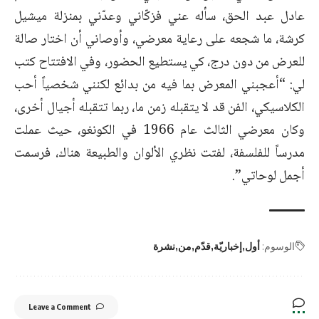
عادل عبد الحق، سأله عني فزكّاني وعدّني بمنزلة ميشيل
كرشة، ما شجعه على رعاية معرضي، وأوصاني أن اختار صالة
للعرض من دون درج، كي يستطيع الحضور، وفي الافتتاح كتب
لي: “أعجبني المعرض بما فيه من بدائع لكنني شخصياً أحب
الكلاسيكي، الفن قد لا يتقبله زمن ما، ربما تتقبله أجيال أخرى،
وكان معرضي الثالث عام 1966 في الكونغو، حيث عملت
مدرساً للفلسفة، لفتت نظري الألوان والطبيعة هناك، فرسمت
أجمل لوحاتي”.
الوسوم:
أول
إخباريّة
قدّم
من
نشرة
Leave a Comment