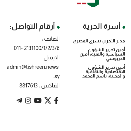
أسرة الحرية
أرقام التواصل:
الهاتف :
مدير التحرير: يسرى المصري
2131100/1/2/3/6 -011
أمين تحرير الشؤون
السياسية والفنية: أمين
الايميل
الدريوسي
:admin@tishreen.news
أمين تحرير الشؤون
الاقتصادية والثقافية
.sy
والمحلية: باسم المحمد
الفاكس : 8817613