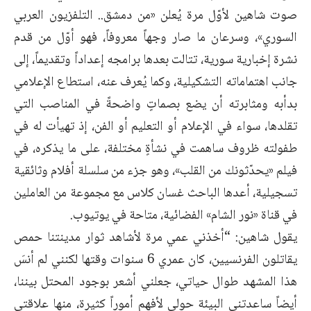
صوت شاهين لأوّل مرة يُعلن «من دمشق.. التلفزيون العربي
السوري»، وسرعان ما صار وجهاً معروفاً، فهو أوّل من قدم
نشرة إخبارية سورية، تتالت بعدها برامجه إعداداً وتقديماً، إلى
جانب اهتماماته التشكيلية، وكما يُعرف عنه، استطاع الإعلامي
بدأبه ومثابرته أن يضع بصماتٍ واضحةً في المناصب التي
تقلدها، سواء في الإعلام أو التعليم أو الفن، إذ تهيأت له في
طفولته ظروف ساهمت في نشأةٍ مختلفة، على ما يذكره، في
فيلم «يحدّثونك من القلب»، وهو جزء من سلسلة أفلام وثائقية
تسجيلية، أعدها الباحث غسان كلاس مع مجموعة من العاملين
في قناة «نور الشام» الفضائية، متاحة في يوتيوب.
يقول شاهين: “أخذني عمي مرة لأشاهد ثوار مدينتنا حمص
يقاتلون الفرنسيين، كان عمري 6 سنوات وقتها لكنني لم أنسَ
هذا المشهد طوال حياتي، جعلني أشعر بوجود المحتل بيننا،
أيضاً ساعدتني البيئة حولي لأفهم أموراً كثيرة، منها علاقتي