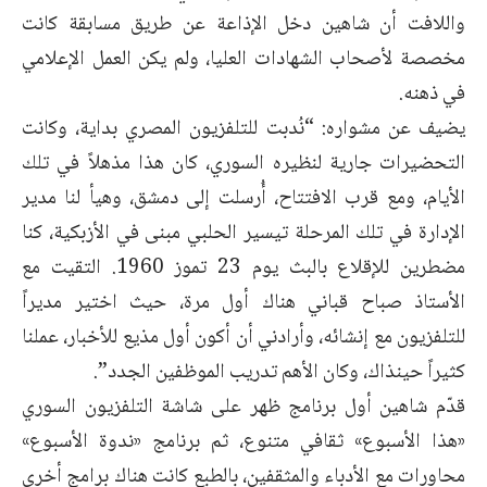
واللافت أن شاهين دخل الإذاعة عن طريق مسابقة كانت
مخصصة لأصحاب الشهادات العليا، ولم يكن العمل الإعلامي
في ذهنه.
يضيف عن مشواره: “نُدبت للتلفزيون المصري بداية، وكانت
التحضيرات جارية لنظيره السوري، كان هذا مذهلاً في تلك
الأيام، ومع قرب الافتتاح، أُرسلت إلى دمشق، وهيأ لنا مدير
الإدارة في تلك المرحلة تيسير الحلبي مبنى في الأزبكية، كنا
مضطرين للإقلاع بالبث يوم 23 تموز 1960. التقيت مع
الأستاذ صباح قباني هناك أول مرة، حيث اختير مديراً
للتلفزيون مع إنشائه، وأرادني أن أكون أول مذيع للأخبار، عملنا
كثيراً حينذاك، وكان الأهم تدريب الموظفين الجدد”.
قدّم شاهين أول برنامج ظهر على شاشة التلفزيون السوري
«هذا الأسبوع» ثقافي متنوع، ثم برنامج «ندوة الأسبوع»
محاورات مع الأدباء والمثقفين، بالطبع كانت هناك برامج أخرى