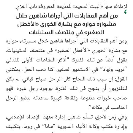
لزملائه منها «البيت السعيد» للمذيعة المعروفة ناديا الغزي.
من أهم المقابلات التي أجراها شاهين خلال
مشواره حواره مع بشارة الخوري «الأخطل
الصغير» في منتصف الستينيات
ومن أهم المقابلات التي أجراها شاهين خلال مسيرته، حواره
مع بشارة الخوري «الأخطل الصغير» في منتصف الستينيات،
يقول أيضاً عن تلك الفترة: “أذكر النشاطات الأولى للثنائي
“دريد ونهاد” في الاستديو الصغير، كنا نحب العمل، يمكنني
القول: إن سبب ذلك النجاح كان الراحل صباح قباني، لم يكن
للتلفزيون أن ينجح في تلك الفترة، بوجود رجل غيره، فهو
صاحب خبرات متنوعة وثقافة كبيرة ساعدته ليضع الرجل
المناسب في مكانه”.
وفي زمن لاحق، تسلّم شاهين إدارة معهد الإعداد الإعلامي،
وإدارة مكتب وكالة الأنباء السورية “سانا” في روما، بتكليف