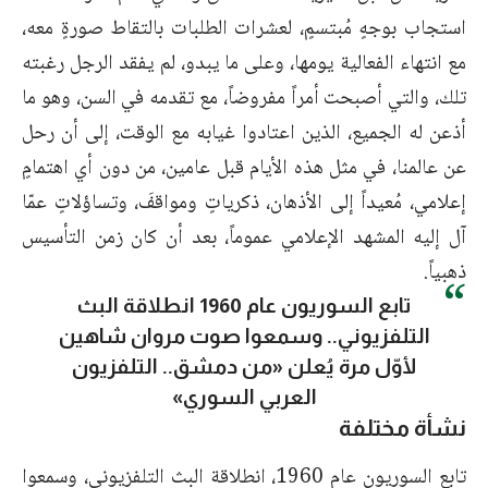
استجاب بوجهٍ مُبتسمٍ، لعشرات الطلبات بالتقاط صورةٍ معه،
مع انتهاء الفعالية يومها، وعلى ما يبدو، لم يفقد الرجل رغبته
تلك، والتي أصبحت أمراً مفروضاً، مع تقدمه في السن، وهو ما
أذعن له الجميع، الذين اعتادوا غيابه مع الوقت، إلى أن رحل
عن عالمنا، في مثل هذه الأيام قبل عامين، من دون أي اهتمامٍ
إعلامي، مُعيداً إلى الأذهان، ذكرياتٍ ومواقفَ، وتساؤلاتٍ عمّا
آل إليه المشهد الإعلامي عموماً، بعد أن كان زمن التأسيس
ذهبياً.
تابع السوريون عام 1960 انطلاقة البث
التلفزيوني.. وسمعوا صوت مروان شاهين
لأوّل مرة يُعلن «من دمشق.. التلفزيون
العربي السوري»
نشأة مختلفة
تابع السوريون عام 1960، انطلاقة البث التلفزيوني، وسمعوا