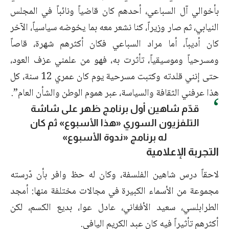
بأخوالي آل السباعي، أحدهم كان قاضياً ونائباً في المجلس
النيابي، ثم صار وزيراً، كنا نشعر معه بما يخوضه سياسياً، الآخر
كان أديباً، أما مراد السباعي فكان أكثرهم شهرة، قاصاً
ومسرحياً وموسيقياً، تأثرت به، فهو من علمني عزف العود،
حتى إنني قلدته وكتبت مسرحية يوم كان عمري 12 سنة، كل
هذا عرفني الثقافة والسياسة، عبر هموم الوطن والشأن العام”.
قدّم شاهين أول برنامج ظهر على شاشة
التلفزيون السوري «هذا الأسبوع» ثم كان
له برنامج «ندوة الأسبوع»
التجربة الإعلامية
لاحقاً درس شاهين الفلسفة، وكان له حظ وافر بأن دّرسته
مجموعة من الأسماء الكبيرة في مجالات مختلفة منها: أمجد
الطرابلسي، سعيد الأفغاني، عادل عوا، بديع الكسم، لكن
أكثرهم تأثيراً فيه كان عبد الكريم اليافي.