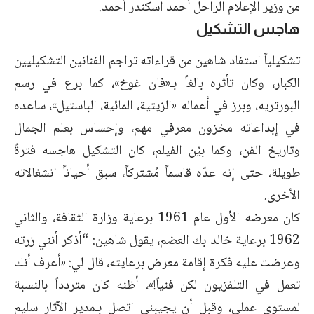
من وزير الإعلام الراحل أحمد اسكندر أحمد.
هاجس التشكيل
تشكيلياً استفاد شاهين من قراءاته تراجم الفنانين التشكيليين
الكبار، وكان تأثره بالغاً بـ«فان غوخ»، كما برع في رسم
البورتريه، وبرز في أعماله «الزيتية، المائية، الباستيل»، ساعده
في إبداعاته مخزون معرفي مهم، وإحساس بعلم الجمال
وتاريخ الفن، وكما بيّن الفيلم، كان التشكيل هاجسه فترةً
طويلة، حتى إنه عدّه قاسماً مُشتركاً، سبق أحياناً انشغالاته
الأخرى.
كان معرضه الأول عام 1961 برعاية وزارة الثقافة، والثاني
1962 برعاية خالد بك العضم، يقول شاهين: “أذكر أنني زرته
وعرضت عليه فكرة إقامة معرض برعايته، قال لي: «أعرف أنك
تعمل في التلفزيون لكن فنياً!»، أظنه كان متردداً بالنسبة
لمستوى عملي، وقبل أن يجيبني اتصل بـمدير الآثار سليم