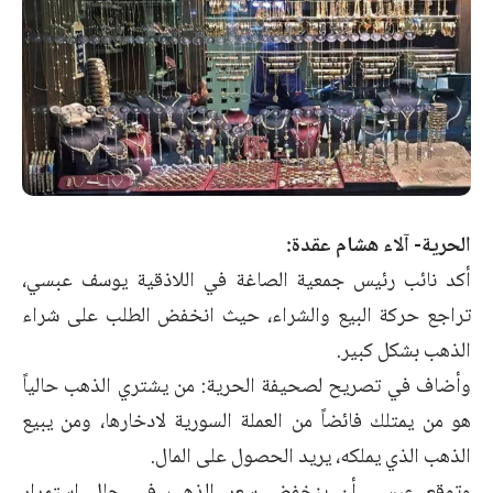
الحرية- آلاء هشام عقدة:
أكد نائب رئيس جمعية الصاغة في اللاذقية يوسف عبسي،
تراجع حركة البيع والشراء، حيث انخفض الطلب على شراء
الذهب بشكل كبير.
وأضاف في تصريح لصحيفة الحرية: من يشتري الذهب حالياً
هو من يمتلك فائضاً من العملة السورية لادخارها، ومن يبيع
الذهب الذي يملكه، يريد الحصول على المال.