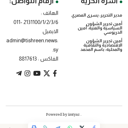
أسرة الحرية
أرقام التواصل:
الهاتف :
مدير التحرير: يسرى المصري
2131100/1/2/3/6 -011
أمين تحرير الشؤون
السياسية والفنية: أمين
الايميل
الدريوسي
:admin@tishreen.news
أمين تحرير الشؤون
الاقتصادية والثقافية
.sy
والمحلية: باسم المحمد
الفاكس : 8817613
. Powered by imtyaz