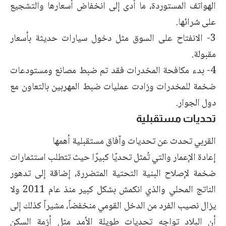
الهواتف المستوردة، ما أدى إلى انخفاض أسعارها والتشجيع
على شرائها.
3- الانفتاح على السوق مثل دخول سيارات حديثة بأسعار
مقبولة.
4- بدء مكافحة المخدرات فقد تم ضبط مصانع ومستودعات
ضخمة للمخدرات وزادت عمليات ضبط المهربين بالتعاون مع
دول الجوار.
تحديات مستقبلية
القربي تحدث عن تحديات وآفاق مستقبلية أهمها
إعادة الإعمار والتي تُمثل تحديًا كبيرًا حيث تتطلب استثمارات
ضخمة لإصلاح البنية التحتية المتضررة، إضاقة إلى تدهور
الناتج المحلي والذي انكمش بشكل كبير منذ عام 2011 ولا
يزال نصيب الفرد من الدخل القومي منخفضاً، مشيراً كذلك إلى
أن البلاد تواجه تحديات طويلة الأمد مثل أزمة السكن