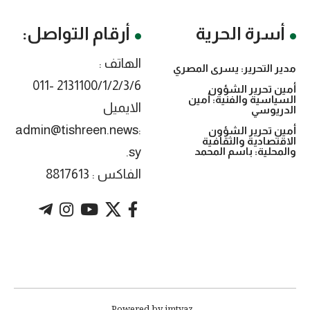
أسرة الحرية
أرقام التواصل:
الهاتف :
مدير التحرير: يسرى المصري
2131100/1/2/3/6 -011
أمين تحرير الشؤون
السياسية والفنية: أمين
الايميل
الدريوسي
:admin@tishreen.news
أمين تحرير الشؤون
الاقتصادية والثقافية
.sy
والمحلية: باسم المحمد
الفاكس : 8817613
. Powered by imtyaz