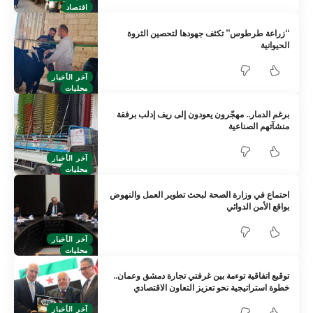
اقتصاد
“زراعة طرطوس” تكثف جهودها لتحصين الثروة
الحيوانية
آخر الأخبار
محليات
برغم الدمار.. مهجّرون يعودون إلى ريف إدلب برفقة
منشآتهم الصناعية
آخر الأخبار
محليات
احتماع في وزارة الصحة لبحث تطوير العمل والنهوض
بواقع الأمن الدوائي
آخر الأخبار
محليات
توقيع اتفاقية توءمة بين غرفتي تجارة دمشق وعمان..
خطوة استراتيجية نحو تعزيز التعاون الاقتصادي
آخر الأخبار