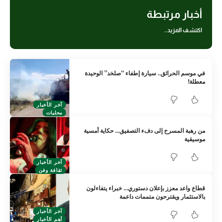
أخبار مرتبطة
اكتشف المزيد..
في موسم الحرائق.. سيارة إطفاء “صلخد” الوحيدة
معطلة!
آخر الأخبار
محليات
من رهبة المسرح إلى دفء التصفيق… حكاية أمسية
موسيقية
آخر الأخبار
ثقافة وفن
قطاع واعد معزز بإعلان دستوري… خبراء يتفاءلون
بالاستثمار ويقترحون متممات داعمة
آخر الأخبار
أهم الأخبار