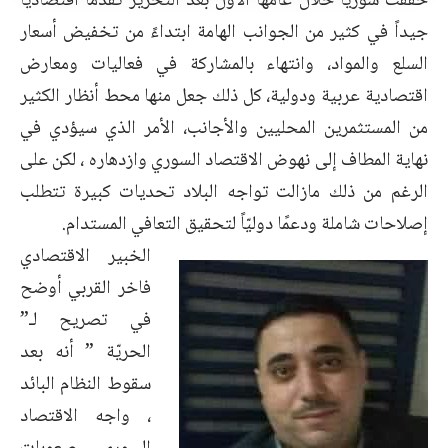
حققت سوريا خلال عامها الأول بعد التحرير تقدماً اقتصادياً
جيداً في كثير من الجوانب الهامة ابتداءً من تخفيض أسعار
السلع والمواد، وانتهاء بالمشاركة في فعاليات ومعارض
اقتصادية عربية ودولية، كل ذلك جعل منها محط أنظار الكثير
من المستثمرين المحليين والأجانب، الأمر الذي سيؤدي في
نهاية المطاف إلى نهوض الاقتصاد السوري وازدهاره ، لكن على
الرغم من ذلك مازالت تواجه البلاد تحديات كبيرة تتطلب
إصلاحات شاملة ودعمًا دوليّاً لتحقيق التعافي المستدام.
الخبير الاقتصادي
فاخر القربي أوضح
في تصريح لـ”
الحريّة ” أنه بعد
سقوط النظام البائد
، واجه الاقتصاد