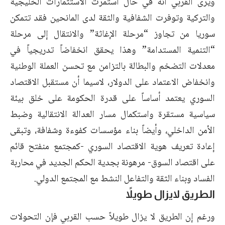
ويرى القربي أنه في حال استمرت الاستثمارات الخليجية
والتركية وتوفرت الشفافية والثقة لدى المانحين فقد تتمكن
سوريا من تجاوز “مرحلة الإغاثة” والانتقال إلى مرحلة
“التنمية المستدامة” وهذا يحقق انخفاضاً تدريجياً في
معدلات التضخم والبطالة بالتزامن مع تحسن العملة الوطنية
وانخفاض الاعتماد على الدولار، لاسيما أن مستقبل الاقتصاد
السوري يعتمد أساساً على قدرة الحكومة على خلق بيئة
سياسية مستقرة واستكمال مسار العدالة الانتقالية وضبط
الأمن الداخلي، وأيضاً بناء مؤسسات كفوءة وشفافة، وتبقى
إعادة تعريف هوية الاقتصاد السوري -كمجتمع منفتح قائم
على اقتصاد السوق- مرهونة بجدية الحكم الجديد في محاربة
الفساد وبناء الثقة والتفاعل النشط مع المجتمع الدولي.
الطريق لايزال طويلاً
ورغم إن الطريق لا يزال طويلاً حسب القربي فإن التحولات