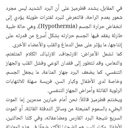
في المقابل، يشدد قطرميز على أن البرد الشديد ليس مجرد
شعور بعدم الراحة، فالتعرض للبرد لفترات طويلة يؤدي إلى
انخفاض حرارة الجسم (Hypothermia)، وهي حالة طبية
طارئة يفقد فيها الجسم حرارته بشكل أسرع من قدرته على
إنتاجها، ما يؤثر على عمل الدماغ والقلب والأعضاء الأخرى.
كما تشمل الأعراض: الارتجاف، الارتباك، الكلام المتلعثم،
والنعاس، وقد تتطور إلى فقدان الوعي وفشل القلب والجهاز
التنفسي، كما يضعف البرد جهاز المناعة، ما يجعل الجسم،
وخاصة لدى الأطفال وكبار السن، فريسة سهلة للالتهابات
الرئوية القاتلة وأمراض الجهاز التنفسي.
ويختتم قطرميز قائلاً: نحن أمام خيارين مدمرين إما الموت
البطيء بالسموم المنبعثة من وسائل التدفئة القاتلة، أو الموت
السريع نتيجة البرد القارس ومضاعفاته، وفي كلتا الحالتين،
الأطفال وكبار السن هم الضحايا الأكثر ضعفًا في هذه المعادلة