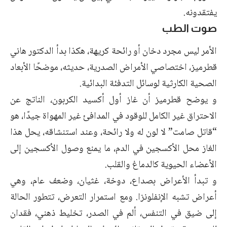
يفتقدونه.
صوت الطب
الأمر ليس مجرد دخان أو رائحة كريهة، هكذا بدأ الدكتور هاني
قطرميز، اختصاصي الأمراض الصدرية، حديثه، موضحًا الأبعاد
الصحية الكارثية لوسائل التدفئة البدائية.
و يوضح قطرميز أن غاز أول أكسيد الكربون، الناتج عن
الاحتراق غير الكامل للوقود في المدافئ غير المهواة جيدًا، هو
“قاتل صامت” لا لون له ولا رائحة، وعند استنشاقه، يحل هذا
الغاز محل الأكسجين في الدم، ما يمنع وصول الأكسجين إلى
الأعضاء الحيوية كالدماغ والقلب.
و تبدأ الأعراض بصداع، دوخة، غثيان، وضعف عام، وهي
أعراض تشبه الإنفلونزا. ومع استمرار التعرض، تتطور الحالة
إلى ضيق في التنفس، ألم في الصدر، تخليط ذهني، فقدان