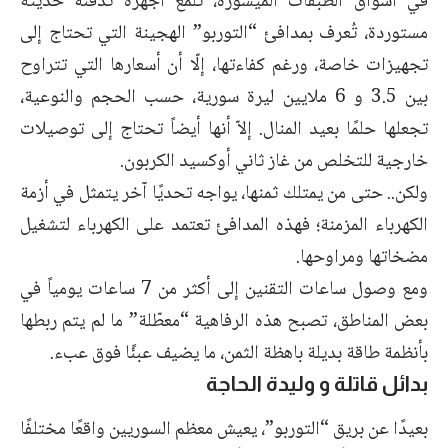
في أسواق الطبقات الميسورة، تلمع أجهزة تدفئة حديثة
مستوردة، تُعرف بمدافئ “التوربو” الهجينة التي تحتاج إلى
تجهيزات خاصة، ورغم كفاءتها، إلّا أن أسعارها التي تتراوح
بين 3.5 و 6 ملايين ليرة سورية، حسب الحجم والنوعية،
تجعلها حلمًا بعيد المنال. إلاّ أنها أيضاً تحتاج إلى توصيلات
خارجية للتخلص من غاز ثاني أوكسيد الكربون.
ولكن.. حتى من يمتلك ثمنها، يواجه تحديًا آخر يتمثل في أزمة
الكهرباء المزمنة؛ فهذه المدافئ تعتمد على الكهرباء لتشغيل
مضخاتها ومراوحها.
ومع وصول ساعات التقنين إلى أكثر من 7 ساعات يومياً في
بعض المناطق، تصبح هذه الرفاهية “معطّلة” ما لم يتم ربطها
بأنظمة طاقة بديلة باهظة الثمن، ما يضيف عبئًا فوق عبء.
بدائل قاتلة و وليدة الحاجة
بعيدًا عن بريق “التوربو”، يعيش معظم السوريين واقعًا مختلفًا