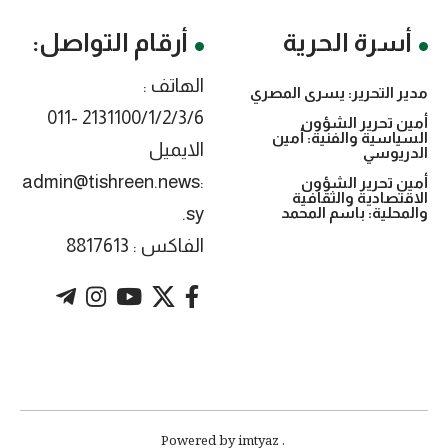
أسرة الحرية
أرقام التواصل:
الهاتف :
مدير التحرير: يسرى المصري
2131100/1/2/3/6 -011
أمين تحرير الشؤون
السياسية والفنية: أمين
الايميل
الدريوسي
:admin@tishreen.news
أمين تحرير الشؤون
الاقتصادية والثقافية
.sy
والمحلية: باسم المحمد
الفاكس : 8817613
. Powered by imtyaz