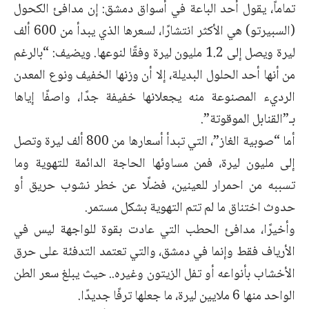
تماماً، يقول أحد الباعة في أسواق دمشق: إن مدافئ الكحول
(السبيرتو) هي الأكثر انتشارًا، لسعرها الذي يبدأ من 600 ألف
ليرة ويصل إلى 1.2 مليون ليرة وفقًا لنوعها. ويضيف: “بالرغم
من أنها أحد الحلول البديلة، إلا أن وزنها الخفيف ونوع المعدن
الرديء المصنوعة منه يجعلانها خفيفة جدًا، واصفًا إياها
بـ”القنابل الموقوتة”.
أما “صوبية الغاز”، التي تبدأ أسعارها من 800 ألف ليرة وتصل
إلى مليون ليرة، فمن مساوئها الحاجة الدائمة للتهوية وما
تسببه من احمرار للعينين، فضلًا عن خطر نشوب حريق أو
حدوث اختناق ما لم تتم التهوية بشكل مستمر.
وأخيرًا، مدافئ الحطب التي عادت بقوة للواجهة ليس في
الأرياف فقط وإنما في دمشق، والتي تعتمد التدفئة على حرق
الأخشاب بأنواعه أو تفل الزيتون وغيره.. حيث يبلغ سعر الطن
الواحد منها 6 ملايين ليرة، ما جعلها ترفًا جديدًا.