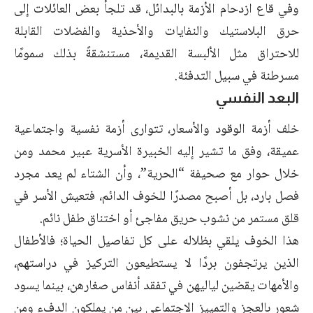
وفي قاع ازدحام الأزمة بالبدائل، قد تلجأ بعض العائلات إلى
حرق البلاستيك والنفايات والأحذية والفضلات القابلة
للاحتراق مثل الألبسة القديمة، مستنشقةً بذلك سمومًا
مسرطنة في سبيل التدفئة.
البعد النفسي
خلف أزمة الوقود والأسعار، تتوارى أزمة نفسية واجتماعية
عميقة، وفق ما تشير إليه الخبيرة الأسرية عبير محمد ومن
خلال حوار مع صحيفة “الحرية”، وأن الشتاء لم يعد مجرد
فصل بارد، بل أصبح مصدرًا للخوف الدائم، فتعيش الأسر في
قلق مستمر من نشوب حريق مفاجئ أو اختناق طفل نائم.
هذا الخوف يلقي بظلاله على كل تفاصيل الحياة؛ فالأطفال
الذين يرتجفون بردًا لا يستطيعون التركيز في دراستهم،
والأمهات يقضين لياليهن في تفقد أنفاس صغارهن، بينما يسود
شعور بالعجز والتمييز الاجتماعي بين من يملكون الدفء ومن