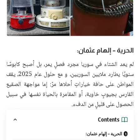
الحرية – إلهام عثمان:
لم يعد الشتاء في سوريا مجرد فصلٍ يمر، بل أصبح كابوسًا
سنويًا يطارد ملايين السوريين، و مع حلول عام 2025، يقف
المواطن على حافة خياراتٍ أحلاها مرّ: إما مواجهة الصقيع
القارس بجيوبٍ خاوية، أو المقامرة بالحياة نفسها في سبيل
الحصول على قليلٍ من الدفء.
Contents
الحرية – إلهام عثمان: