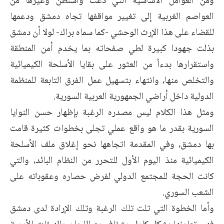
ومن العوامل الأساسية التي دعت واشنطن وغيرها من
العواصم الغربية إلى تغيير مواقفها تجاه دمشق ودعمها
للقضاء على هذا الإرث الوحشي -كما سماه براك- لولا أن دمشق
بذلت جهودا كبيرة لطي صفحاته بما يخدم أمن المنطقة
واستقرارها بدءاُ من العثور على بقايا الأسلحة الكيميائية
والتخلص منها، وانتهاء بتسهيل عمل الفرق التابعة للمنظمة
الدولية داخل أراضي الجمهورية العربية السورية.
ومثل هذا الكلام ليس مصدره الرغبة بإظهار حسن النوايا
السورية بقدر ما هو واقع عملي تجلى بخطوات كثيرة قامت
بها دمشق، وفي المقدمة اتجاهها نحو إغلاق ملف الأسلحة
الكيميائية منذ اليوم الأول للتحرر من النظام البائد، والتي
كانت الحجة للمجتمع الدولي لفرض حصاره وعقوباته على
الشعب السوري.
وأما الخطوة التي تلت تلك الرغبة وتلك الإرادة لدى دمشق