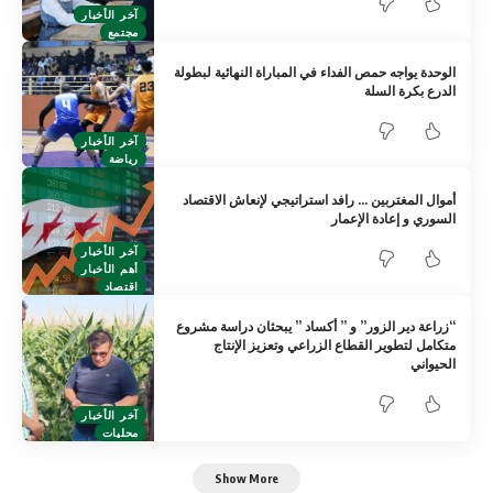
آخر الأخبار
مجتمع
الوحدة يواجه حمص الفداء في المباراة النهائية لبطولة
الدرع بكرة السلة
آخر الأخبار
رياضة
أموال المغتربين … رافد استراتيجي لإنعاش الاقتصاد
السوري و إعادة الإعمار
آخر الأخبار
أهم الأخبار
اقتصاد
“زراعة دير الزور” و ” أكساد ” يبحثان دراسة مشروع
متكامل لتطوير القطاع الزراعي وتعزيز الإنتاج
الحيواني
آخر الأخبار
محليات
Show More