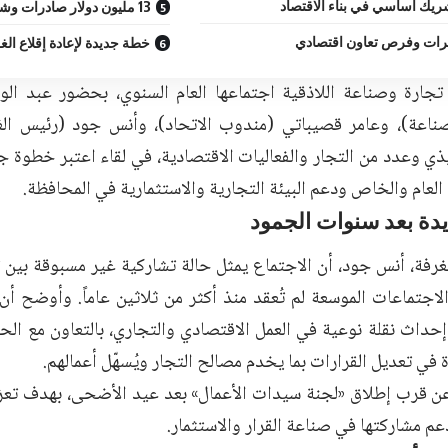
شريك أساسي في بناء الاقتصاد
13 مليون دولار صادرات وشهادات منشأ خلال 2025
برات وفرص تعاون اقتصادي
خطة جديدة لإعادة إقلاع الغ
ارة وصناعة اللاذقية اجتماعها العام السنوي، بحضور عبد الو
صناعة)، وعامر قصيباتي (مندوب الاتحاد)، وأنس جود (رئيس ال
ذي وعدد من التجار والفعاليات الاقتصادية، في لقاء اعتبر خطوة ج
العام والخاص ودعم البيئة التجارية والاستثمارية في المحافظة.
دة بعد سنوات الجمود
رفة، أنس جود، أن الاجتماع يمثل حالة تشاركية غير مسبوقة بين تجا
لاجتماعات الموسعة لم تُعقد منذ أكثر من ثلاثين عاماً. وأوضح أن
إحداث نقلة نوعية في العمل الاقتصادي والتجاري، بالتعاون مع الح
 في تعديل القرارات بما يخدم مصالح التجار ويُسهّل أعمالهم.
قرب إطلاق «لجنة سيدات الأعمال» بعد عيد الأضحى، بهدف تعزيز
م مشاركتها في صناعة القرار والاستثمار.