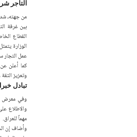
التاجر شري
من جهته، شدد
بين غرفة الت
القطاع الخاص
الوزارة يتمثل
عمل التجار ساب
كما أعلن عن إ
وتعزيز الثقة 
تبادل خبر
وفي معرض حدي
والاطلاع على 
مهماً للعراق.
وأضاف إن الج