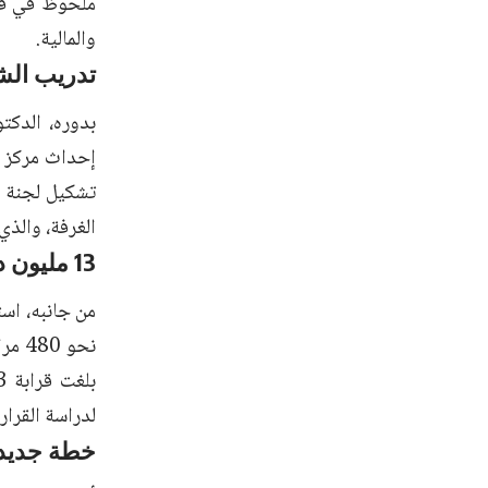
ملحوظ في قطا
والمالية.
تدريب الش
بدوره، الدكت
إحداث مركز ت
تشكيل لجنة س
الغرفة، والذي
13 مليون دولار صادرات وشهادات منشأ خلال 2025
نحو 
لدراسة القرا
خطة جديدة 