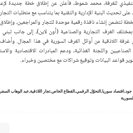
لتنفيذي للغرفة، محمد شموط، فأعلن عن إطلاق خطة جديدة لإعا
على تحديث البنية الإدارية والتقنية بما يتناسب مع متطلبات التجار
طة تتضمن إنشاء نافذة رقمية موحدة للتجار والمراجعين، وإطلاق م
بمختلف الغرف التجارية والصناعية (أون لاين)، إلى جانب تبني 
 غرفة اللاذقية من أوائل الغرف السورية في هذا المجال. وأض
لصناعيين واللجنة الغذائية، ودعم المبادرات الاقتصادية والاستث
وير قواعد البيانات وتوقيع شراكات مع مختصين وخبراء.
جود
اقتصاد سوريا
التحوّل الرقمي
القطاع الخاص
تجار اللاذقية
عبد الوهاب السفر
لسورية