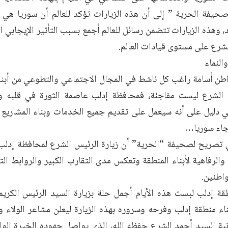
حيفة الحرية ” إلى أن هذه الزيارات تؤكد للعالم أن سوريا هي و
وهذه الزيارات تتضمن رسائل للعالم أجمع بسبب التأثير الإيجابي ا
لشرع على مستوى قيادات العالم.
النماء
ن أسامة راغب كل ناشط في المجال الاجتماعي والتطوعي من أبناء
 الشرع ليست مفاجئة، فمحافظة إدلب عاصمة الثورة في قلبه وع
 دليل على أنه سيعمل على تقديم جميع الخدمات وبناء المشاريع ال
جاء سوريا…
 تصريح لصحيفة “الحرية” أن زيارة الرئيس الشرع لمحافظة إدلب 
 والرفاهية لأبناء المنطقة وتعكس مدى التقارب الكبير والروابط ال
واطنين.
قة إدلب لبست هذه الأيام أجمل حلة بزيارة السيد الرئيس الكريمة
اء منطقة إدلب وفرحه وسروره بهذه الزيارة ليعلن مشاعر الولاء و
نية السيد أحمد الشرع حفظه الله، الذي يواصل جهوده الخيرة الوا