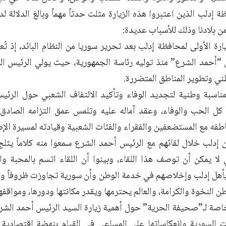
 إدلب الذين اعتبروا هذه الزيارة مثلت حدثاً مهماً وبالغ الدلالة 
من بلادنا وذلك للأسباب عديدة:
زيارة الأولى لمحافظة إدلب بعد تحرير سوريا من النظام البائد، إذ تُ
س “أحمد الشرع” منذ توليه رئاسة الجمهورية، حيث يولي الرئيس الش
ني وتطوير المناطق المتضررة.
مناسبة وطنية لتجديد الوفاء وتأكيد الالتفاف الشعبي حول الرئي
ل الحب والوفاء، وعقد آماله عليه وتلمس عمق التزامه الصادق
طفه مع المستضعفين والفقراء والفئات الشعبية وقيادته لمسيرة الإصل
 إدلب خلال لقائهم مع الرئيس أحمد الشرع سمعوا منه كلاماً يثلج
 لا يمكن أن توصف هذا اللقاء، وبينوا أن اللقاء اتسم بالمحبة و
بأهل إدلب وإخلاصهم في خدمة الوطن وأن سورية تجاوزت ظروفاً وم
 النخوة والكرامة، والعالم يحترمها ويقدر مكانتها ودورها، ومواقفها
اصة لـ”صحيفة الحرية” حول أهمية زيارة السيد الرئيس أحمد الشر
 السورية وانعكاساتها على المساعي في القيام بنهضة اقتصادية 