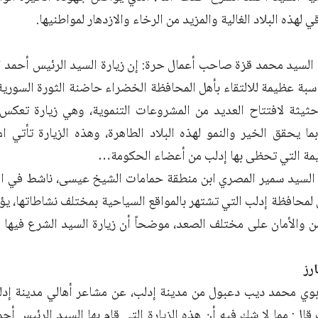
ي لهذه البلاد الغالية والمزيد من الرخاء والازدهار لمواطنيها.
 السيد محمد قزة صاحب أعمال حرة: إن زيارة السيد الرئيس أحمد 
اسبة عظيمة للالتقاء بأهل المحافظة الخضراء حاضنة الثورة السورية
يثة لافتتاح العديد من المشروعات التنموية، وهي زيارة تعكس ا
ا يحقق الخير والنمو لهذه البلاد الطاهرة، وهذه الزيارة تأتي امت
ريمة التي تحظى بها إدلب من أعضاء الحكومة…
السيد سمير المصري ابن منطقة حمامات الشيخ عيسى، ناشط في الم
لمحافظة إدلب التي تشتهر بالمواقع السياحية بمختلف نشاطاتها، يؤك
ن والأمان على مختلف الصعد، موضحاً أن زيارة السيد الشرع فيها ر
رز
لتربوي محمد ديب دعبول من مدينة إدلب، عن مشاعر أهالي مدينة إدل
قال: مما لا شك فيه أن هذه الزيارة التي قام بها السيد الرئيس أح