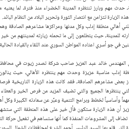
، حدث مهم وبارز تنتظره المدينة الخضراء منذ فترة، لما يعنيه من
ه الزيارة تتزامن مع انتصار الثورة وتحرير البلاد من النظام البائد.
لني أهالي منطقة إدلب وكل مدنها ومراكزها مشاعرهم الصادقة وهم 
رته للمدينة، حيث يتطلعون إلى ما تحمله زيارته لمدينتهم من خير 
طنين في جو أسري اعتاده المواطن السوري عند اللقاء بالقيادة الحالية.
 المهندس خالد عبد العزيز صاحب شركة تصدر زيوت في محافظة إ
ة إدلب مناسبة عزيزة وحدث مهم ينتظره الأهالي، حيث ينالون 
از بعض مشاعرهم الصادقة، فقد كانت هذه الزيارة التاريخية فرص
تي ينتظرها الجميع والتي تضيف المزيد من فرص الخير والعطاء ل
مهماً وأساسياً لخطط وبرامج التنمية وعبَّر عن سعادته الكبيرة وكل أه
زيز أن هذه الزيارة ستكون فأل خير على هذه المنطقة التي ستشه
تضاف إلى المشروعات المنفذة كما أنها ستساهم في تفعيل حركة التط
ارة التي قام بها السيد الرئيس أحمد الشرع لمحافظات الشمال السو