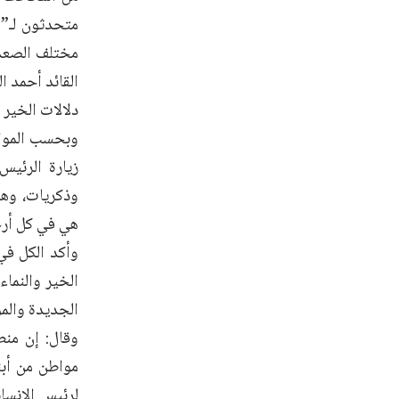
متحدثون لـ”ص
مختلف الصعد، 
القائد أحمد ا
دلالات الخير و
وبحسب المواط
زيارة الرئيس
وذكريات، وهي
هي في كل أر
وأكد الكل في
الخير والنماء
الجديدة والم
وقال: إن منط
مواطن من أبن
لرئيس الإنسا