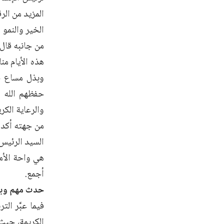
المزيد من الرق
الخير والنمو
من جانبه قال
هذه الأيام من
وبذل مساع حث
حفظهم الله بم
والرعاية الك
من جهته أكد 
السيد الرئيس 
هي واحة الأم
أجمع.
حدث مهم وبا
فيما عبَّر ا
الكريمة، حيث 