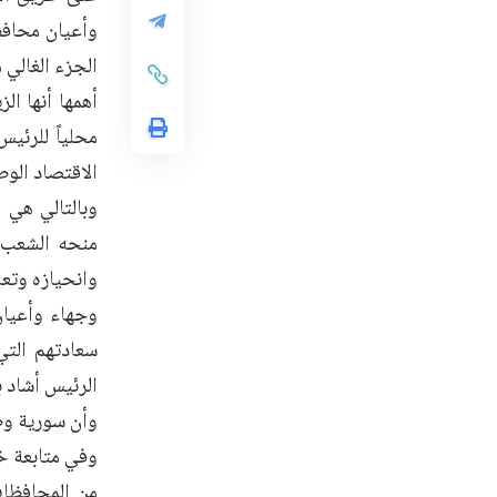
وأعيان محافظة
الجزء الغالي 
أهمها أنها ال
محلياً للرئي
الاقتصاد الوط
وبالتالي هي 
منحه الشعب ك
وانحيازه وتعا
وجهاء وأعيان
سعادتهم التي
الرئيس أشاد 
وأن سورية وطن
وفي متابعة خ
من المحافظات