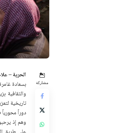
الحرية – علام
بسعادة غامرة
مشاركة
والثقافية بز
تاريخية لتعز
دوراً محورياً 
وهم إذ يرحبون
على طريق الت