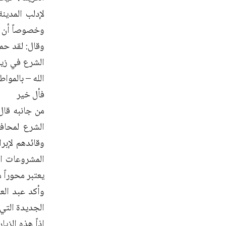
لإدلب المدينة
وخصوصاً أن هذ
وقال: لقد حم
الشرع في زيا
الله – بالموا
فأل خير
من جانبه قال
الشرع لمحافظ
وقائدهم لإبر
المشروعات ال
يعتبر محوراً 
وأكد عبد الع
الجديدة التي 
إذاً هذه الزي