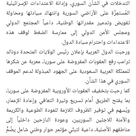
التدخلات في الشأن السوري، وإدانة الاعتداءات الإسرائيلية
المُستمِرَّة على الأراضي السورية وانتهاك سيادتها ومحاولة
تقويض وتدمير مقدراتها الوطنية، داعياً المجتمع الدولي
ومجلس الأمن الدولي إلى ممارسة الضغط لوقف هذه
الاعتداءات واحترام سيادة الدول.
ورحبت الدول العربية بإعلان رئيس الولايات المتحدة دونالد
ترامب رفع العقوبات المفروضة على سوريا، معربة عن شكرها
للمملكة العربية السعودية على الجهود المبذولة لدعم الموقف
السوري في هذا الشأن.
كما رحبت بتخفيف العقوبات الأوروبية المفروضة على سوريا،
بما يفتح الطريق أمام تسريع وتيرة التعافي وإعادة الإعمار،
ويُسهم في توفير الظروف اللازمة للعودة الطوعية والكريمة
والآمنة للاجئين السوريين، وعودة النازحين داخلياً إلى
مناطقهم الأصلية، داعية لتبنّي مؤتمر حوار وطني شامل يضُمُّ