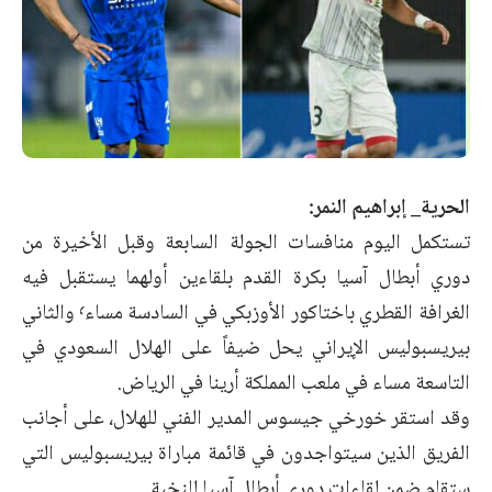
الحرية_ إبراهيم النمر:
تستكمل اليوم منافسات الجولة السابعة وقبل الأخيرة من
دوري أبطال آسيا بكرة القدم بلقاءين أولهما يستقبل فيه
الغرافة القطري باختاكور الأوزبكي في السادسة مساء٬ والثاني
بيريسبوليس الإيراني يحل ضيفاً على الهلال السعودي في
التاسعة مساء في ملعب المملكة أرينا في الرياض.
وقد استقر خورخي جيسوس المدير الفني للهلال، على أجانب
الفريق الذين سيتواجدون في قائمة مباراة بيريسبوليس التي
ستقام ضمن لقاءات دوري أبطال آسيا للنخبة.