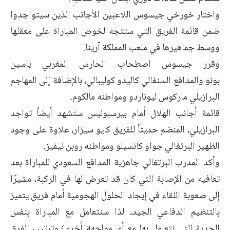
واختار خورخي جيسوس اللاعبين الأجانب الذين سيتواجدوا
ضمن قائمة الفريق التي ستتجه لخوض المباراة على معقلها
ووسط جماهيرها في ملعب المملكة آرينا.
وقرر جيسوس اصطحاب الحارس المغربي ياسين
بونو والمدافع السنغالي كاليدو كوليبالي، بالإضافة إلى المهاجم
البرازيلي ماركوس ليوناردو ومواطنه مالكوم.
قائمة أجانب الهلال أمام بيرسبوليس ستشهد أيضاً تواجد
البرازيلي، المنضم حديثاً للفريق كايو سيزار، علاوة على وجود
الظهير البرتغالي جواو كانسيلو ومواطنه روبن نيفيز.
وأكد المدرب البرتغالي جاهزية المدافع السعودي للمباراة بعد
تعافيه من الإصابة التي كان قد تعرض لها في الركبة، مشيرًا
إلى صعوبة اللقاء في إيجاد الحلول الهجومية أمام فريق يتميز
بالتنظيم الدفاعي الجيد، لذا سنتعامل مع المباراة بنفس
الجدية التي نتعامل بها مع أي مواجهة أخرى٬ وترتيب الفرق