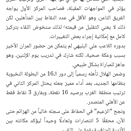
يؤثر في المواجهات المقبلة، فصاحب المركز الأول يواجه
الفريق الثامن، وهو الأقل في عدد النقاط بين المتأهلين، لكن
ذلك لا يعني التقليل من قيمته٬ لذلك سنخوض اللقاء بتركيز
كامل مع إمكانية إجراء بعض التغييرات.
بدوره اللاعب علي البليهي لم يتمكن من حضور المران الأخير
بسبب وعكة صحية، لكنه شارك في تدريب يوم الإثنين، وهو
جاهز للمباراة بشكل طبيعي.
وضمن الهلال تأهله رسمياً إلى دور الـ16 من البطولة النخبوية
بنظامها الجديد، بعد أداء مميز جعله يحتل المركز الثاني في
ترتيب منطقة الغرب برصيد 16 نقطة، وبفارق 3 نقاط فقط
عن الأهلي المتصدر.
ونجح “الزعيم” في الحفاظ على سجله خالياً من الهزائم حتى
الآن، محققًا 5 انتصارات وتعادلًا وحيداً ليؤكد مكانته بين
الأندية المنافسة بقوة على اللقب.