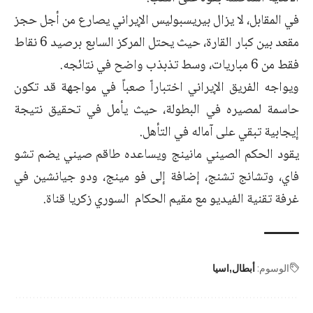
في المقابل، لا يزال بيريسبوليس الإيراني يصارع من أجل حجز
مقعد بين كبار القارة، حيث يحتل المركز السابع برصيد 6 نقاط
فقط من 6 مباريات، وسط تذبذب واضح في نتائجه.
ويواجه الفريق الإيراني اختباراّ صعباً في مواجهة قد تكون
حاسمة لمصيره في البطولة، حيث يأمل في تحقيق نتيجة
إيجابية تبقي على آماله في التأهل.
يقود الحكم الصيني مانينج ويساعده طاقم صيني يضم تشو
فاي، وتشانج تشنج، إضافة إلى فو مينج، ودو جيانشين في
غرفة تقنية الفيديو مع مقيم الحكام السوري زكريا قناة.
الوسوم:
أبطال
اسيا