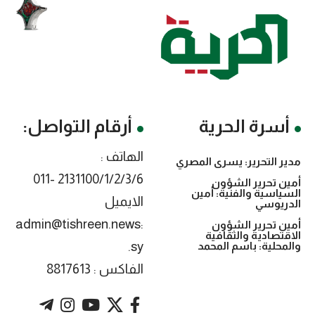
أسرة الحرية
أرقام التواصل:
الهاتف :
مدير التحرير: يسرى المصري
2131100/1/2/3/6 -011
أمين تحرير الشؤون
السياسية والفنية: أمين
الايميل
الدريوسي
:admin@tishreen.news
أمين تحرير الشؤون
الاقتصادية والثقافية
.sy
والمحلية: باسم المحمد
الفاكس : 8817613