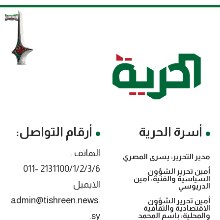
أسرة الحرية
أرقام التواصل:
الهاتف :
مدير التحرير: يسرى المصري
2131100/1/2/3/6 -011
أمين تحرير الشؤون
السياسية والفنية: أمين
الايميل
الدريوسي
:admin@tishreen.news
أمين تحرير الشؤون
الاقتصادية والثقافية
.sy
والمحلية: باسم المحمد