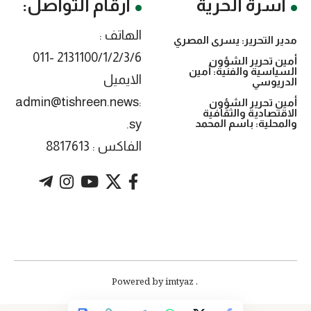
أسرة الحرية
أرقام التواصل:
الهاتف :
مدير التحرير: يسرى المصري
2131100/1/2/3/6 -011
أمين تحرير الشؤون
السياسية والفنية: أمين
الايميل
الدريوسي
:admin@tishreen.news
أمين تحرير الشؤون
الاقتصادية والثقافية
.sy
والمحلية: باسم المحمد
الفاكس : 8817613
. Powered by imtyaz