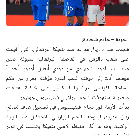
الحرية – حاتم شحادة:
شهدت مباراة ريال مدريد ضد بنفيكا البرتغالي، التي أقيمت
على ملعب دالوش في العاصمة البرتغالية لشبونة ضمن
منافسات الدور التمهيدي من دوري أبطال أوروبا أحداثاً
مؤسفة أدت إلى توقف اللعب لفترة مؤقتة، بقرار من حكم
الساحة الفرنسي فرانسوا ليتكسير على خلفية هتافات
عنصرية استهدفت النجم البرازيلي فينيسيوس جونيور.
بدأت الأزمة فور نجاح فينيسيوس في تسجيل هدف لصالح
ريال مدريد، ليتوجه النجم البرازيلي للاحتفال عند الراية
الركنية، وهو ما أثار حفيظة لاعبي بنفيكا وتسبب في توتر