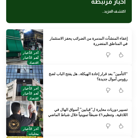
أخبار مرتبطة
اكتشف المزيد..
إعفاء المنشآت المدمرة من الضرائب يحفز الاستثمار
في المناطق المتضررة
آخر الأخبار
أهم الأخبار
اقتصاد
“التأمين” بعد قرار إعادة الهيكلة.. هل يفتح الباب لضخ
رؤوس أموال جديدة؟
آخر الأخبار
أهم الأخبار
اقتصاد
تسيير دوريات معايرة ل”قبابين” أسواق الهال في
اللاذقية.. وتنظيم ٤٦ ضبطاً تموينياً خلال شباط الماضي
آخر الأخبار
محليات