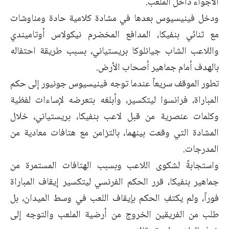
الأجواء داخل الملعب.
ودخل فينيسيوس بعدها في مشادة كلامية حادة ومناوشات
مع ثنائي بنفيكا، المدافع المخضرم نيكولاس أوتاميندي
واللاعب الشاب جيانلوكا بريستياني، بسبب طريقة احتفاله
بالهدف أمام جماهير أصحاب الأرض.
تطور الموقف سريعاً عندما توجه فينيسيوس جونيور إلى حكم
المباراة، فرانسوا ليتكسير، وأبلغه بتعرضه لإساءات لفظية
وكلمات عنصرية من قبل لاعب بنفيكا، بريستياني، خلال
المشادة التي وقعت بينهما، بالتزامن مع هتافات معادية من
المدرجات.
واستجابةً لشكوى اللاعب وبسبب الهتافات المستمرة من
جماهير بنفيكا، قرر الحكم الفرنسي ليتكسير إيقاف المباراة
فوراً، ولم يكتفِ الحكم بإيقاف اللعب في وسط الميدان، بل
طلب من الفريقين الخروج من أرضية الملعب والتوجه إلى