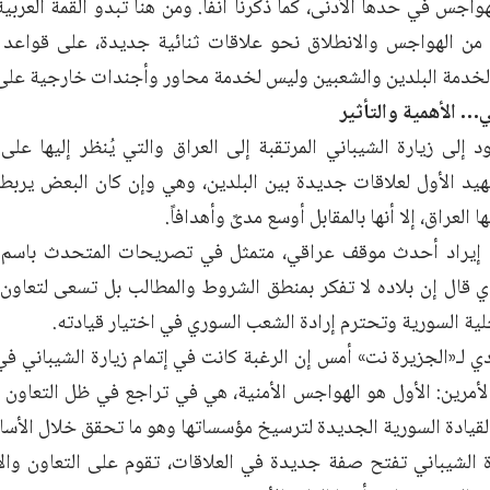
هواجس في حدها الأدنى، كما ذكرنا آنفاً. ومن هنا تبدو القمة العربي
من الهواجس والانطلاق نحو علاقات ثنائية جديدة، على قواعد 
ا لخدمة البلدين والشعبين وليس لخدمة محاور وأجندات خارجية على
ي… الأهمية والتأثير
 إلى زيارة الشيباني المرتقبة إلى العراق والتي يُنظر إليها على
مهيد الأول لعلاقات جديدة بين البلدين، وهي وإن كان البعض يربطها
العراق، إلا أنها بالمقابل أوسع مدىً وأهدافاً.
ا إيراد أحدث موقف عراقي، متمثل في تصريحات المتحدث باسم ا
ذي قال إن بلاده لا تفكر بمنطق الشروط والمطالب بل تسعى لتعاون
ية السورية وتحترم إرادة الشعب السوري في اختيار قيادته.
 لـ«الجزيرة نت» أمس إن الرغبة كانت في إتمام زيارة الشيباني في 
أمرين: الأول هو الهواجس الأمنية، هي في تراجع في ظل التعاون ال
لقيادة السورية الجديدة لترسيخ مؤسساتها وهو ما تحقق خلال الأساب
رة الشيباني تفتح صفة جديدة في العلاقات، تقوم على التعاون والا