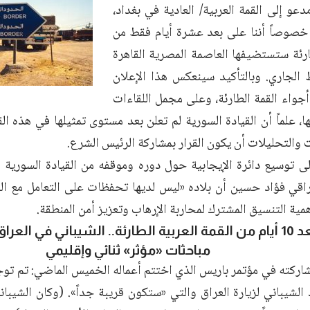
و إلى القمة العربية/ العادية في بغداد،
ً، خصوصاً أننا على بعد عشرة أيام فقط من
رئة ستستضيفها العاصمة المصرية القاهرة
شباط الجاري. وبالتأكيد سينعكس هذا الإعلان
جواء القمة الطارئة، وعلى مجمل اللقاءات
ا، علماً أن القيادة السورية لم تعلن بعد مستوى تمثيلها في هذه ال
والتحليلات أن يكون القرار بمشاركة الرئيس الشرع.
لى توسيع دائرة الإيجابية حول دوره وموقفه من القيادة السورية 
راقي فؤاد حسين أن بلاده «ليس لديها تحفظات على التعامل مع الق
مية التنسيق المشترك لمحاربة الإرهاب وتعزيز أمن المنطقة.
على بعد 10 أيام من القمة العربية الطارئة.. الشيباني في العر
مباحثات «مؤثر» ثنائي وإقليمي
اركته في مؤتمر باريس الذي اختتم أعماله الخميس الماضي: تم توج
الشيباني لزيارة العراق والتي «ستكون قريبة جداً». (وكان الشيبا