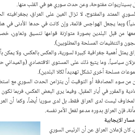
بسيناريوات مفتوحة، وعن حدث سوري هو في القلب منها.
وري الممتد والمفتوح، لا تزال العين على العراق، بجغرافيته الحا
منياً) وبما يجعل الهواجس قائمة، وإن كانت في حدها الأدنى في هذه
معها من قبل البلدين بصورة متوازنة قوامها تنسيق وتعاون، خصوص
جون والتنظيمات المسلحة والمطلوبين).
اق يمثل أهمية جغرافية كبيرة لسورية، والعكس بالعكس، ولا يمكن بأ
عزلان سياسياً، وما يتبع ذلك على المستوى الاقتصادي (والميداني 
موعات مسلحة أخرى تشكل تهديداً لكلا البلدين).
 من سوء المصادفة أو التوقيت أن يتزامن الحدث السوري مع استضاف
ادية والمقرر في أيار المقبل. وفيما يرى البعض العكس، فربما تكون 
مخاوف ليست لدى العراق فقط، بل لدى سوريا أيضاً، وكما أن العرا
نة، فإن العراق بدوره مدعو لفعل الأمر نفسه.
سار الإيجابية
، كان لإعلان العراق عن أن الرئيس السوري