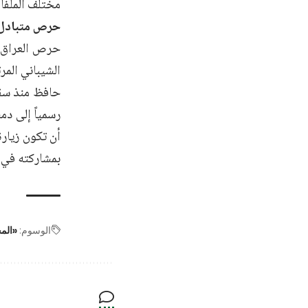
مختلف الملفات
حرص متبادل
حرص العراق عل
الشيباني المر
حافظ منذ سقو
رسمياً إلى دم
أن تكون زيارة
بمشاركته في ال
الوسوم:
«الم