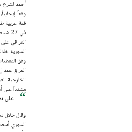
أحمد لشرع مدع
وقعاً إيجابيا
قمة عربية طا
في 27 
العراقي على أ
السورية خلاله
وفق المعطيات 
العراق عمد إ
الخارجية الع
مشدداً على أه
وقال خلال مش
السوري أسعد 