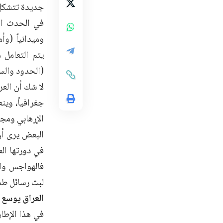
جديدة تتشكل 
في الحدث الس
وميدانياً (وأ
يتم التعامل 
(الحدود والس
لا شك أن العر
جغرافياً، وين
الإرهابي ومج
البعض يرى أن
في دورتها الع
فالهواجس وال
لبث رسائل طمأ
العراق يوسع م
في هذا الإطار