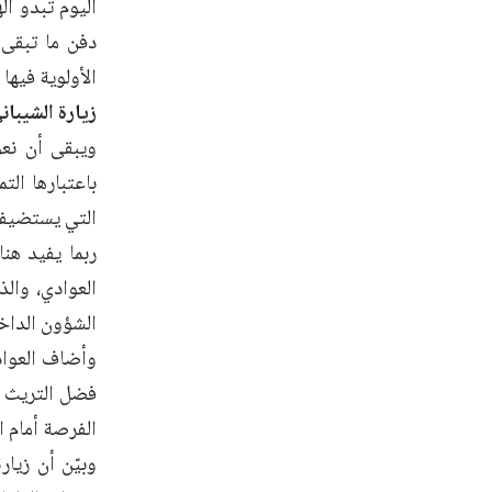
اليوم تبدو ال
دفن ما تبقى 
الأولوية فيه
زيارة الشيبان
ويبقى أن نعود
باعتبارها الت
التي يستضيفها 
ربما يفيد هن
العوادي، وال
الشؤون الداخل
وأضاف العوادي
فضل التريث ل
الفرصة أمام ا
وبيّن أن زيا