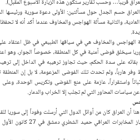
عراق قريباً… وحسب تقارير ستكون هذه الزيارة الأسبوع المقبل).
لعراق حسم الجدل حول مسألتين: الأولى دعوة سورية ورئيسها ال
 العادية، والثانية مسألة الهواجس والمخاوف عندما أكد أنه لا تحفظا
دة.
لة الهواجس والمخاوف هي في سياقها الطبيعي في ظل اعتقاد عل
ريا سيخلق فوضى أمنية في كل المنطقة، خصوصاً الجوار، وهو اعتق
ة بقائه على سدة الحكم، حيث تجاوز ترهيبه في الداخل إلى ترهيب 
وفر هارباً، ولم تحدث تلك الفوضى المزعومة، لا بل إن المنطقة ت
باتاً واستقراراً، عازمة على منع الفوضى وتكريس الوحدة، وعلى أ
 عن سياسات المحاور التي لم تجلب إلا الخراب والدمار.
اجس
هنا أن العراق كان من أوائل الدول التي أرسلت وفوداً إلى سوريا للق
زار رئيس جهاز المخابرات العراقي ح