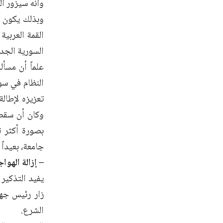
وأنه سيزور ال
وبذلك يكون ا
القمة العربية
السورية الجدي
علماً أن مسأ
النظام في سو
تعزيزه لإطال
وكان أن سقط 
بصورة أكثر ث
جامعة، بعيداً
– إزالة الهو
يفيد التذكير 
الشرع.