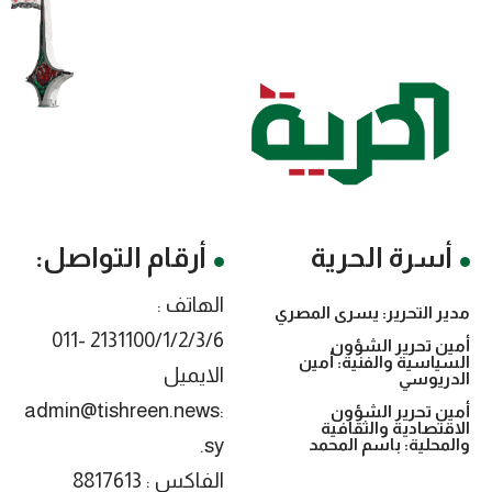
أسرة الحرية
أرقام التواصل:
الهاتف :
مدير التحرير: يسرى المصري
2131100/1/2/3/6 -011
أمين تحرير الشؤون
السياسية والفنية: أمين
الايميل
الدريوسي
:admin@tishreen.news
أمين تحرير الشؤون
الاقتصادية والثقافية
.sy
والمحلية: باسم المحمد
الفاكس : 8817613