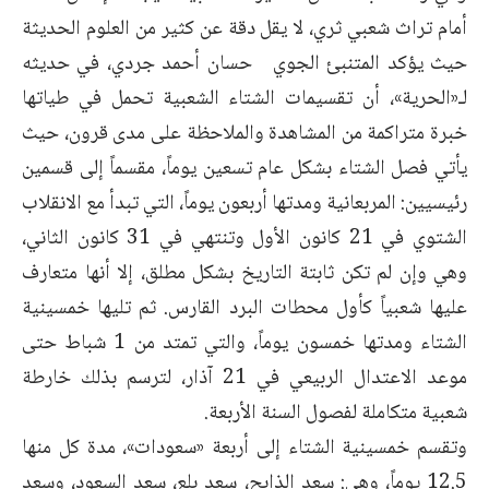
أمام تراث شعبي ثري، لا يقل دقة عن كثير من العلوم الحديثة
حيث يؤكد المتنبئ الجوي حسان أحمد جردي، في حديثه
لـ«الحرية»، أن تقسيمات الشتاء الشعبية تحمل في طياتها
خبرة متراكمة من المشاهدة والملاحظة على مدى قرون، حيث
يأتي فصل الشتاء بشكل عام تسعين يوماً، مقسماً إلى قسمين
رئيسيين: المربعانية ومدتها أربعون يوماً، التي تبدأ مع الانقلاب
الشتوي في 21 كانون الأول وتنتهي في 31 كانون الثاني،
وهي وإن لم تكن ثابتة التاريخ بشكل مطلق، إلا أنها متعارف
عليها شعبياً كأول محطات البرد القارس. ثم تليها خمسينية
الشتاء ومدتها خمسون يوماً، والتي تمتد من 1 شباط حتى
موعد الاعتدال الربيعي في 21 آذار، لترسم بذلك خارطة
شعبية متكاملة لفصول السنة الأربعة.
وتقسم خمسينية الشتاء إلى أربعة «سعودات»، مدة كل منها
12.5 يوماً، وهي: سعد الذابح، سعد بلع، سعد السعود، وسعد