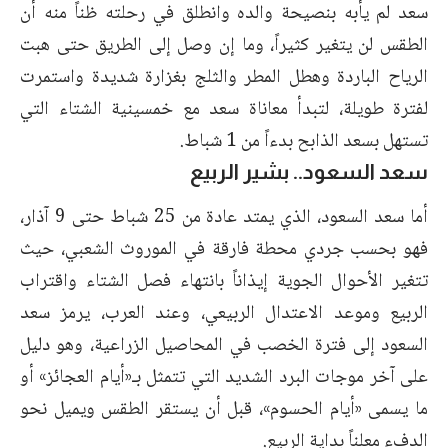
سعد لم يأبه بنصيحة والده وانطلق في رحلته ظناً منه أن
الطقس لن يتغير كثيراً، وما إن وصل إلى الطريق حتى هبت
الرياح الباردة وهطل المطر والثلج بغزارة شديدة واستمرت
لفترة طويلة، لتبدأ معاناة سعد مع خمسينية الشتاء التي
تستهل بسعد الذابح بدءاً من 1 شباط.
سعد السعود.. بشير الربيع
أما سعد السعود، الذي يمتد عادة من 25 شباط حتى 9 آذار،
فهو بحسب جردي محطة فارقة في الموروث الشعبي، حيث
تتغير الأحوال الجوية إيذاناً بانتهاء فصل الشتاء واقتراب
الربيع وموعد الاعتدال الربيعي، وعند العرب، يرمز سعد
السعود إلى فترة الخصب في المحاصيل الزراعية، وهو دليل
على آخر موجات البرد الشديد التي تتمثل بـ«أيام العجائز» أو
ما يسمى «أيام الحسوم»، قبل أن يستقر الطقس ويميل نحو
الدفء معلناً بداية الربيع.