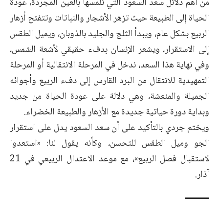
من أهم دلائل سعد السعود التي نلمسها بالعين المجردة، عودة
الحياة إلى الطبيعة حيث تزهر الأشجار والنباتات وتتفتح أزهار
الربيع بشكل عام، ويبدأ الثلج والجليد بالذوبان، ويميل الطقس
إلى الاستقرار، ويشعر الإنسان بدفء حقيقي لأشعة الشمس،
وفي نهاية هذا السعد، ندخل في المرحلة الانتقالية أو المرحلة
التمهيدية للانتقال من البرد القارس إلى دفء الربيع وأجوائه
الجميلة والمنعشة، وهي دلالة على عودة الحياة من جديد
وبداية دورة حياتية جديدة مع الأزهار والطبيعة الخضراء.
ويختم جردي بالتأكيد على أن سعد السعود يدل على استقرار
الجو وميل الطقس للتحسن، وكأنه يقول لنا: «استعدوا
لاستقبال فصل الربيع»، مع موعد الاعتدال الربيعي في 21
آذار.