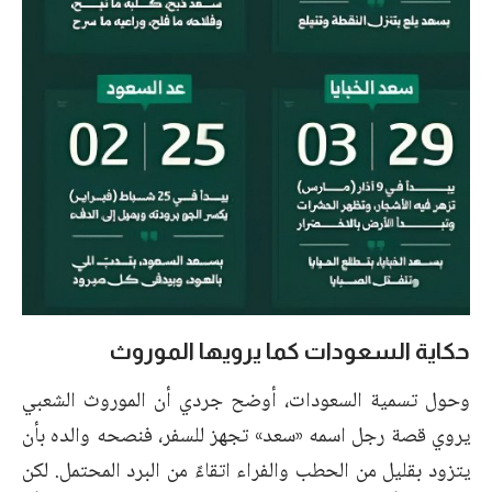
حكاية السعودات كما يرويها الموروث
وحول تسمية السعودات، أوضح جردي أن الموروث الشعبي
يروي قصة رجل اسمه «سعد» تجهز للسفر، فنصحه والده بأن
يتزود بقليل من الحطب والفراء اتقاءً من البرد المحتمل. لكن