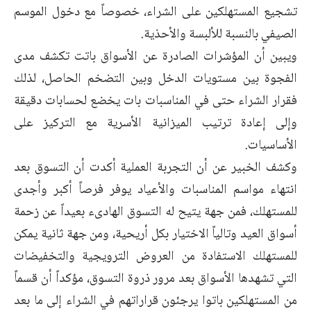
تشجيع المستهلكين على الشراء، خصوصاً مع دخول الموسم
الصيفي بالنسبة للألبسة والأحذية.
ويبين أن المؤشرات الصادرة عن الأسواق باتت تكشف مدى
الفجوة بين مستويات الدخل وبين التضخم الحاصل، لذلك
فقرار الشراء حتى في المناسبات بات يخضع لحسابات دقيقة
وإلى إعادة ترتيب الميزانية الأسرية مع التركيز على
الأساسيات.
وكشف الخبير عن أن التجربة العملية أكدت أن التسوق بعد
انتهاء مواسم المناسبات والأعياد يوفر فرصاً أكبر وأجدى
للمستهلك، فمن جهة يتيح له التسوق الهادىء بعيداً عن زحمة
أسواق العيد وتالياً الاختيار بكل أريحية، ومن جهة ثانية يمكن
للمستهلك الاستفادة من العروض الترويجية والتخفيضات
التي تشهدها الأسواق بعد مرور ذروة التسوق، مؤكداً أن قسماً
من المستهلكين باتوا يرجئون قراراتهم في الشراء إلى ما بعد