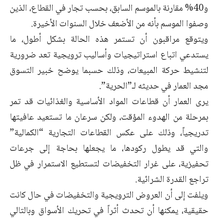
و40% مقارنة بالموسم السابق، بحسب تجار في القطاع، الذين
وصفوا الموسم بأنه من الأضعف خلال السنوات الأخيرة.
ويتوقع مراقبون أن تستمر هذه الحالة بشكل أطول، ما
يستدعي اتباع استراتيجيات وأساليب ترويجية تعد ضرورية
لتنشيط حركة المبيعات، وذلك حسبما يوضح خبير التسوق
مجد العمار في حديثه لـ”الحرية”.
يرى العمار أن قطاعات المواد الأساسية والغذائيات قد تمر
بمرحلة من الهدوء المؤقت، ولكن سرعان ما تستعيد عافيتها
تدريجياً، وذلك على عكس القطاعات التجارية “الكمالية”
والتي قد يطول ركودها، ما يجعلها بحاجة إلى جرعات
تحفيزية، على غرار التخفيضات لتستطيع الاستمرار في ظل
تراجع القدرة الشرائية.
ويلفت إلى أن العروض الترويجية والتخفيضات في حال كانت
حقيقية، يمكنها أن تحدث أثراً في تحريك الأسواق وبالتالي