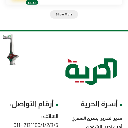
مجتمع
Show More
أسرة الحرية
أرقام التواصل:
الهاتف :
مدير التحرير: يسرى المصري
2131100/1/2/3/6 -011
أمين تحرير الشؤون