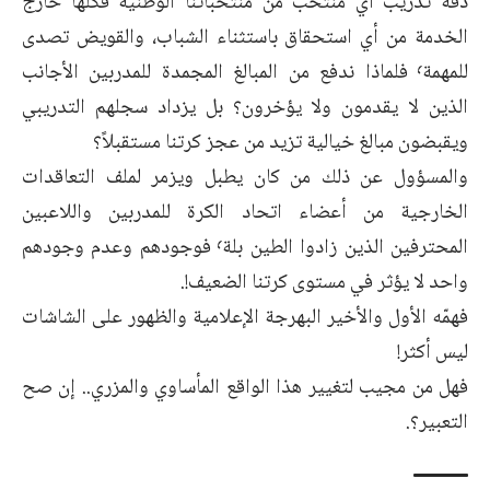
دفة تدريب أي منتخب من منتخباتنا الوطنية فكلها خارج
الخدمة من أي استحقاق باستثناء الشباب، والقويض تصدى
للمهمة٬ فلماذا ندفع من المبالغ المجمدة للمدربين الأجانب
الذين لا يقدمون ولا يؤخرون؟ بل يزداد سجلهم التدريبي
ويقبضون مبالغ خيالية تزيد من عجز كرتنا مستقبلاً؟
والمسؤول عن ذلك من كان يطبل ويزمر لملف التعاقدات
الخارجية من أعضاء اتحاد الكرة للمدربين واللاعبين
المحترفين الذين زادوا الطين بلة٬ فوجودهم وعدم وجودهم
واحد لا يؤثر في مستوى كرتنا الضعيف!.
فهمّه الأول والأخير البهرجة الإعلامية والظهور على الشاشات
ليس أكثر!
فهل من مجيب لتغيير هذا الواقع المأساوي والمزري.. إن صح
التعبير؟.