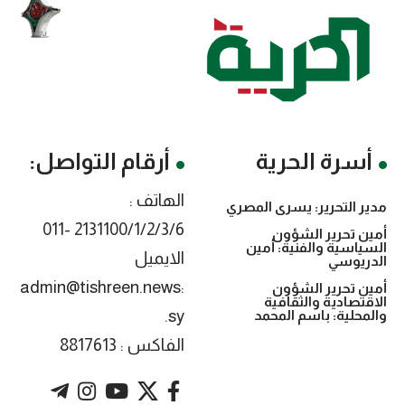
أسرة الحرية
أرقام التواصل:
الهاتف :
مدير التحرير: يسرى المصري
2131100/1/2/3/6 -011
أمين تحرير الشؤون
السياسية والفنية: أمين
الايميل
الدريوسي
:admin@tishreen.news
أمين تحرير الشؤون
الاقتصادية والثقافية
.sy
والمحلية: باسم المحمد
الفاكس : 8817613