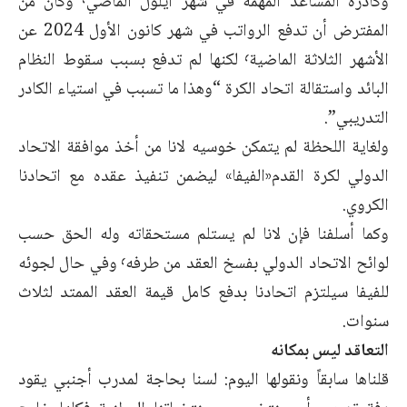
وكادره المساعد المهمة في شهر أيلول الماضي٬ وكان من
المفترض أن تدفع الرواتب في شهر كانون الأول 2024 عن
الأشهر الثلاثة الماضية٬ لكنها لم تدفع بسبب سقوط النظام
البائد واستقالة اتحاد الكرة “وهذا ما تسبب في استياء الكادر
التدريبي”.
ولغاية اللحظة لم يتمكن خوسيه لانا من أخذ موافقة الاتحاد
الدولي لكرة القدم«الفيفا» ليضمن تنفيذ عقده مع اتحادنا
الكروي.
وكما أسلفنا فإن لانا لم يستلم مستحقاته وله الحق حسب
لوائح الاتحاد الدولي بفسخ العقد من طرفه٬ وفي حال لجوئه
للفيفا سيلتزم اتحادنا بدفع كامل قيمة العقد الممتد لثلاث
سنوات.
التعاقد ليس بمكانه
قلناها سابقاً ونقولها اليوم: لسنا بحاجة لمدرب أجنبي يقود