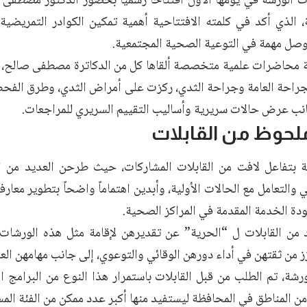
 الورشة في يومها الأول افتتاحاً رسمياً بحضور الدكتور مصطفى 
 الذي أكد في كلمته الافتتاحية أهمية تمكين الكوادر التمريضية، 
صل مهمة في التوعية الصحية المجتمعية.
 محاضرات علمية متخصصة ألقاها كل من الدكاترة مصطفى صالح، 
احة العامة وجراحة الثدي، ركزت على أمراض الثدي، وطرق الفحص
جانب عرض حالات سريرية وأساليب التقييم السريري للمراجعات.
لحوظ من القابلات
 بتفاعل لافت من القابلات المشاركات، حيث طرحن العديد من الأ
والتعامل مع الحالات الأولية، وأبدين اهتماماً واضحاً بتطوير معار
ودة الخدمة المقدمة في المراكز الصحية.
 من القابلات ل “الحرية” عن تقديرهن لإقامة مثل هذه الورشات، 
 من ثقتهن في أداء دورهن الوقائي والتوعوي، إلى جانب مهامهن العل
شة، تم الطلب من قبل القابلات باستمرار هذا النوع من البرامج ال
من المناطق في المحافظة ليستفيد منها أكبر عدد ممكن من الفئة الم