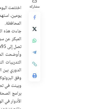
اختتمت اليوم 
مشاركة
يومين، استهد
المحافظة.
جاءت هذه الو
المبكر عن سر
تصل إلى 95% في حال الاكتشاف المبكر.
وأوضحت الدك
التدريبات ال
الدوري بين ال
وفق البروتوك
وبينت في تصر
الأدوار في الو