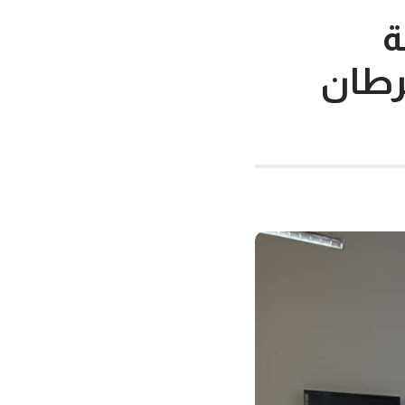
ة
سرطان