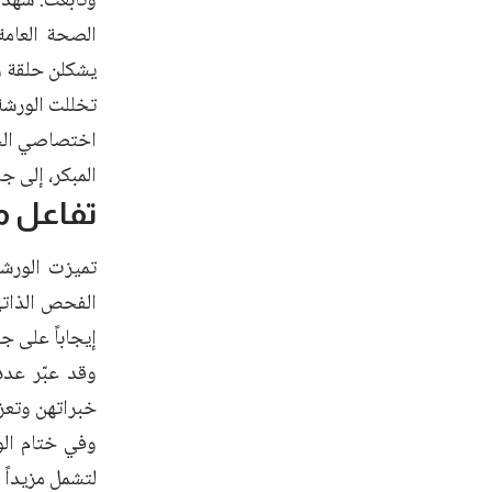
وتابعت: شهدت
الصحة العامة،
يشكلن حلقة و
تخللت الورشة
اختصاصي الجر
المبكر، إلى 
تفاعل م
تميزت الورشة
الفحص الذاتي 
إيجاباً على ج
وقد عبّر عدد
خبراتهن وتعزز
وفي ختام الور
لتشمل مزيداً 