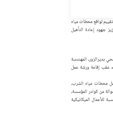
تقييم لواقع محطات مياه
ة، وذلك بالتعاون مع منظمتي “اليونيسف” و”ACU” لتعزيز جهود إعادة التأهيل
ي بديرالزور، المهندسة
اء عقب إقامة ورشة عمل
عمل محطات مياه الشرب،
لعمل إلى فرق جوالة من كوادر المؤسسة،
نسبة للأعمال الميكانيكية