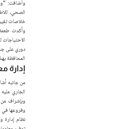
وأضافت: “وس
الصحي، للاط
خلاصات تقييم
وأكدت طعمة
الاحتياجات ل
دوري على جدول
المحافظة بهذا
إدارة م
الجاري عليه 
وبإشراف من م
وفروعها في كل
نظام إدارة و
توفير معلوما