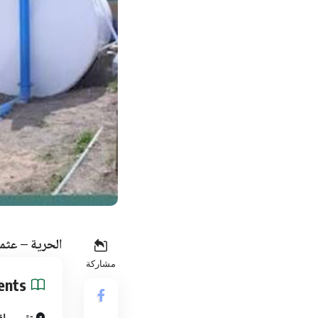
الحرية – عثم
مشاركة
ents
تقييم واق