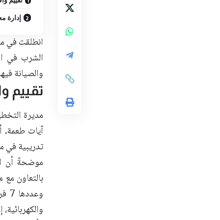
إدارة م
انطلقت في محا
والصيانة فيها
تقييم و
مديرة التخطي
آيات طعمة، أ
تدريبية في م
موضحةً أن ال
وعد
والكهربائية، إ