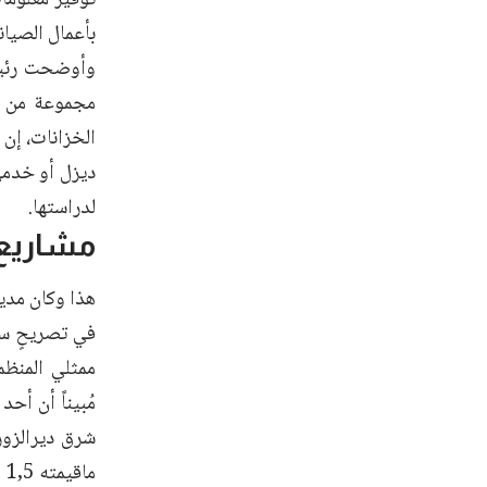
بأعمال الصيان
وأوضحت رئيسة
مجموعة من ال
الخزانات، إن 
ديزل أو خدمي 
لدراستها.
مشاريع
هذا وكان مدي
في تصريحٍ ساب
ممثلي المنظما
مُبيناً أن أح
شرق ديرالزور،
ماقيمته 1,5 مليون دولار أمريكي.