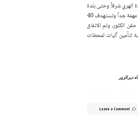
 الهري شرقاً وحتى بلدة
الصالحيّة، وذلك عبر محطة واحدة، إضافةً لمشاريع أخرى يجري العمل عليها، وهي مهمة جداً وتستهدف 40
قن الكلور، وتم الاتفاق
ة لتأمين آليات لمحطات
اه ديرالزور
Leave a Comment