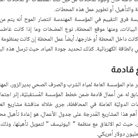
ة والتأهيل، أو تطوير عمل هذه المحطات.
 فرق التقييم في المؤسسة المهندسة انتصار الموح أنه يتم من
بيانات، ومنها موقع المحطة، نوع المضخات وما إذا كانت غاطسة 
كانت داخل المحطة أو خارجها، أيضاً عمل المحطة إن كانت بمنظومة 
بالطاقة الكهربائية. كذلك تحديد جودة المياه، حيث ترسل هذه البيا
 قادمة
ر عام المؤسسة العامة لمياه الشرب والصرف الصحي بديرالزور، ال
ق له عن أعمال قادمة ضمن خطط المؤسسة المُستقبليّة، إثر اجتماعٍ
ت الدوليّة العاملة في المحافظة، جرى خلاله مناقشة مشاريع العمل 
د أهم هذا المشاريع المُدرجة على جدول الأعمال، هو إعادة تأهيل مح
 حيث تم الاتفاق مع منظمة ” اليونيسف ” لتمويل تأهيلها، وذلك بم