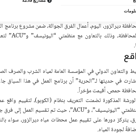
مشاريع قادمة
علومات
فظة ديرالزور، اليوم، أعمال الفرق الجوالة، ضمن مشروع برنامج ال
الشرب في المحافظ
.
اقع
ط والتعاون الدولي في المؤسسة العامة لمياه الشرب والصرف الصح
شارت في حديثها لـ”الحرية” أن برنامج العمل في هذا السياق ج
حافظة حمص، أقيمت مؤخراً.
ورشة المذكورة تضمنت التعريف بنظام (الكوبو)، لتقييم واقع 
بالتعاون مع منظمتي “اليونيسيف”، و”ACU”، حيث تم تقسيم ا
دها 7 فرق، يتركز دورها على تقييم عمل محطات مياه ديرالزور، سواء بال
ضافةً لجودة المياه.