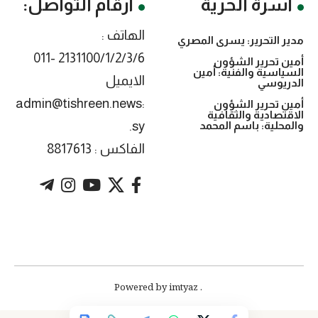
أسرة الحرية
أرقام التواصل:
الهاتف :
مدير التحرير: يسرى المصري
2131100/1/2/3/6 -011
أمين تحرير الشؤون
السياسية والفنية: أمين
الايميل
الدريوسي
:admin@tishreen.news
أمين تحرير الشؤون
الاقتصادية والثقافية
.sy
والمحلية: باسم المحمد
الفاكس : 8817613
. Powered by imtyaz