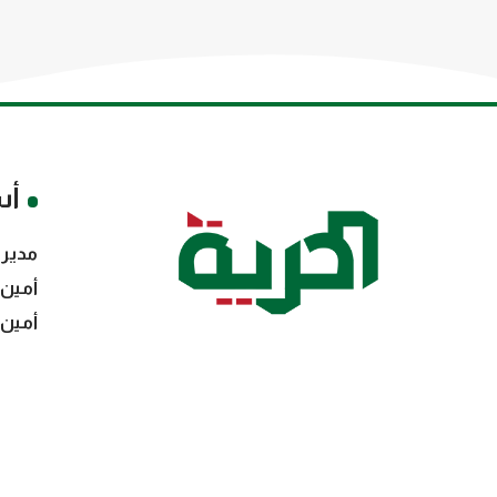
أس
مدير 
أمين 
أمين 