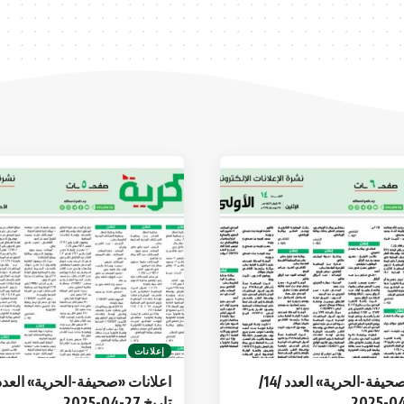
إعلانات
اعلانات «صحيفة-الحرية» العدد /14/
تاريخ 27-04-2025