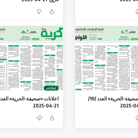
إعلانات
اعلانات «صحيفة-الحرية» العدد /10/
21-04-2025
1