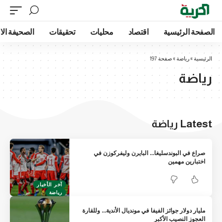
 الرئيسية
اقتصاد
محليات
تحقيقات
الصحيفة الالكترونية
ة
»
رياضة
»
صفحة 197
ضة
 رياضة
 في البوندسليغا… البايرن وليفركوزن في
ارين مهمين
آخر الأخبار
رياضة
ر دولار جوائز الفيفا في مونديال الأندية… وللقارة
وز النصيب الأكبر