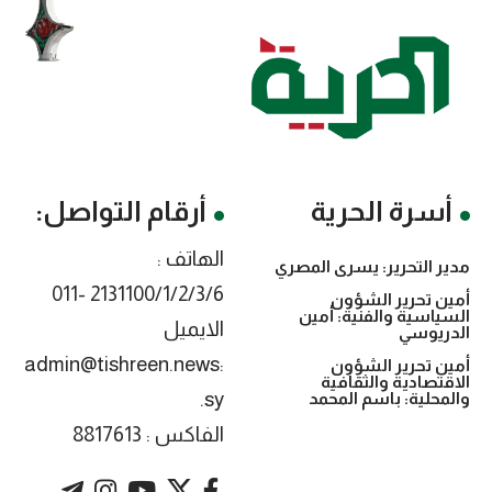
رة الحرية
أرقام التواصل:
الهاتف :
التحرير: يسرى المصري
2131100/1/2/3/6 -011
تحرير الشؤون
سية والفنية: أمين
الايميل
يوسي
:admin@tishreen.news
تحرير الشؤون
صادية والثقافية
.sy
لية: باسم المحمد
الفاكس : 8817613