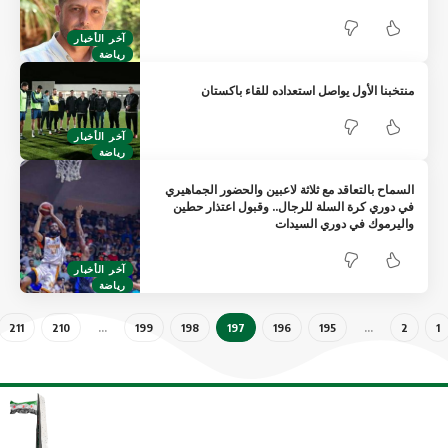
آخر الأخبار
رياضة
بنا الأول يواصل استعداده للقاء باكستان
آخر الأخبار
رياضة
اح بالتعاقد مع ثلاثة لاعبين والحضور الجماهيري
وري كرة السلة للرجال.. وقبول اعتذار حطين
يرموك في دوري السيدات
آخر الأخبار
رياضة
211
210
…
199
198
197
196
195
…