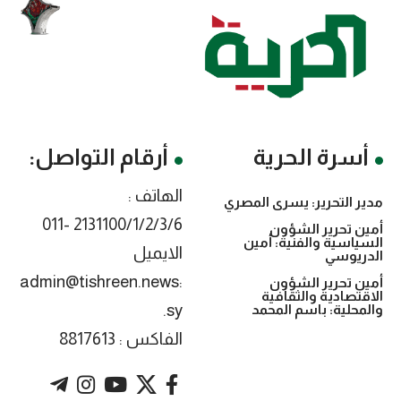
أسرة الحرية
أرقام التواصل:
الهاتف :
مدير التحرير: يسرى المصري
2131100/1/2/3/6 -011
أمين تحرير الشؤون
السياسية والفنية: أمين
الايميل
الدريوسي
:admin@tishreen.news
أمين تحرير الشؤون
الاقتصادية والثقافية
.sy
والمحلية: باسم المحمد
الفاكس : 8817613