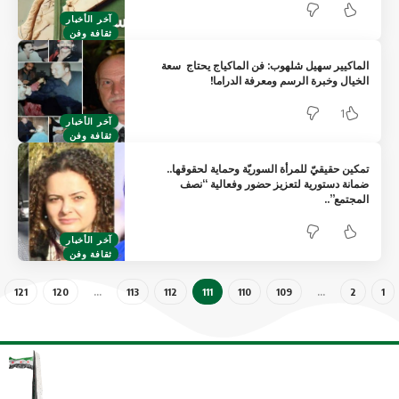
آخر الأخبار
ثقافة وفن
ماكيير سهيل شلهوب: فن الماكياج يحتاج سعة
خيال وخبرة الرسم ومعرفة الدراما!
1
آخر الأخبار
ثقافة وفن
كين حقيقيّ للمرأة السوريّة وحماية لحقوقها..
انة دستورية لتعزيز حضور وفعالية “نصف
مجتمع”..
آخر الأخبار
ثقافة وفن
121
120
…
113
112
111
110
109
…
2