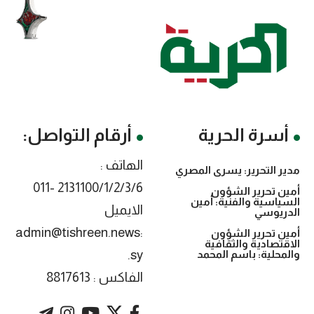
سرة الحرية
أرقام التواصل:
الهاتف :
 التحرير: يسرى المصري
2131100/1/2/3/6 -011
 تحرير الشؤون
اسية والفنية: أمين
الايميل
ريوسي
:admin@tishreen.news
 تحرير الشؤون
تصادية والثقافية
.sy
حلية: باسم المحمد
الفاكس : 8817613