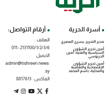
أسرة الحرية
أرقام التواصل:
الهاتف :
مدير التحرير: يسرى المصري
2131100/1/2/3/6 -011
أمين تحرير الشؤون
السياسية والفنية: أمين
الايميل
الدريوسي
:admin@tishreen.news
أمين تحرير الشؤون
الاقتصادية والثقافية
.sy
والمحلية: باسم المحمد
الفاكس : 8817613