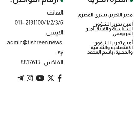
الهاتف :
مدير التحرير: يسرى المصري
2131100/1/2/3/6 -011
أمين تحرير الشؤون
السياسية والفنية: أمين
الايميل
الدريوسي
:admin@tishreen.news
أمين تحرير الشؤون
الاقتصادية والثقافية
.sy
والمحلية: باسم المحمد
الفاكس : 8817613
. Powered by imtyaz