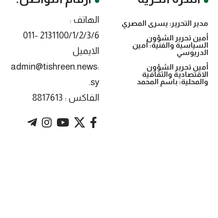
الهاتف :
مدير التحرير: يسرى المصري
2131100/1/2/3/6 -011
أمين تحرير الشؤون
السياسية والفنية: أمين
الايميل
الدريوسي
:admin@tishreen.news
أمين تحرير الشؤون
الاقتصادية والثقافية
.sy
والمحلية: باسم المحمد
الفاكس : 8817613
. Powered by imtyaz