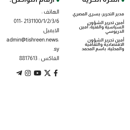
الهاتف :
مدير التحرير: يسرى المصري
2131100/1/2/3/6 -011
أمين تحرير الشؤون
السياسية والفنية: أمين
الايميل
الدريوسي
:admin@tishreen.news
أمين تحرير الشؤون
الاقتصادية والثقافية
.sy
والمحلية: باسم المحمد
الفاكس : 8817613
. Powered by imtyaz