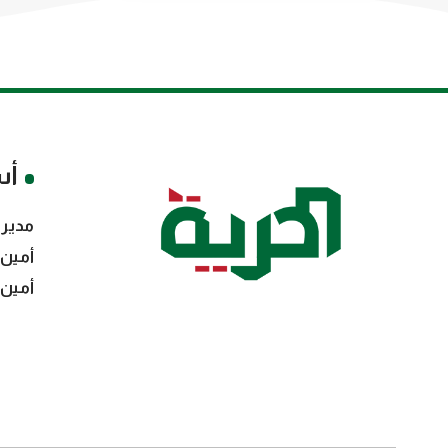
أس
مدير 
أمين 
أمين 