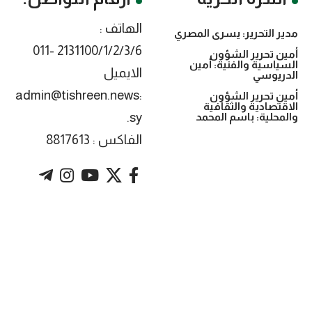
الهاتف :
مدير التحرير: يسرى المصري
2131100/1/2/3/6 -011
أمين تحرير الشؤون
السياسية والفنية: أمين
الايميل
الدريوسي
:admin@tishreen.news
أمين تحرير الشؤون
الاقتصادية والثقافية
.sy
والمحلية: باسم المحمد
الفاكس : 8817613
. Powered by imtyaz