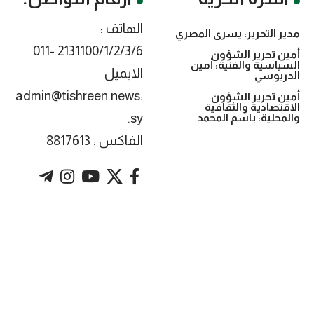
الهاتف :
مدير التحرير: يسرى المصري
2131100/1/2/3/6 -011
أمين تحرير الشؤون
السياسية والفنية: أمين
الايميل
الدريوسي
:admin@tishreen.news
أمين تحرير الشؤون
الاقتصادية والثقافية
.sy
والمحلية: باسم المحمد
الفاكس : 8817613
. Powered by imtyaz