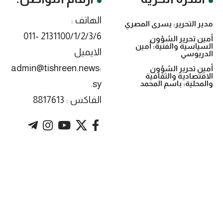
الهاتف :
مدير التحرير: يسرى المصري
2131100/1/2/3/6 -011
أمين تحرير الشؤون
السياسية والفنية: أمين
الايميل
الدريوسي
:admin@tishreen.news
أمين تحرير الشؤون
الاقتصادية والثقافية
.sy
والمحلية: باسم المحمد
الفاكس : 8817613
. Powered by imtyaz