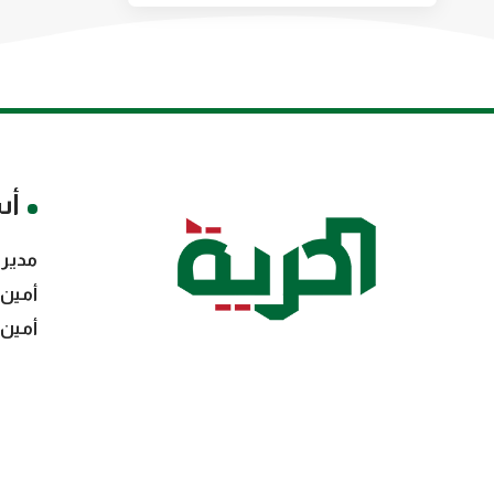
أس
مدير 
أمين 
أمين 