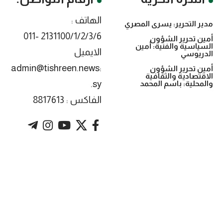
الهاتف :
مدير التحرير: يسرى المصري
2131100/1/2/3/6 -011
أمين تحرير الشؤون
السياسية والفنية: أمين
الايميل
الدريوسي
:admin@tishreen.news
أمين تحرير الشؤون
الاقتصادية والثقافية
.sy
والمحلية: باسم المحمد
الفاكس : 8817613
. Powered by imtyaz