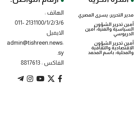
الهاتف :
مدير التحرير: يسرى المصري
2131100/1/2/3/6 -011
أمين تحرير الشؤون
السياسية والفنية: أمين
الايميل
الدريوسي
:admin@tishreen.news
أمين تحرير الشؤون
الاقتصادية والثقافية
.sy
والمحلية: باسم المحمد
الفاكس : 8817613
. Powered by imtyaz