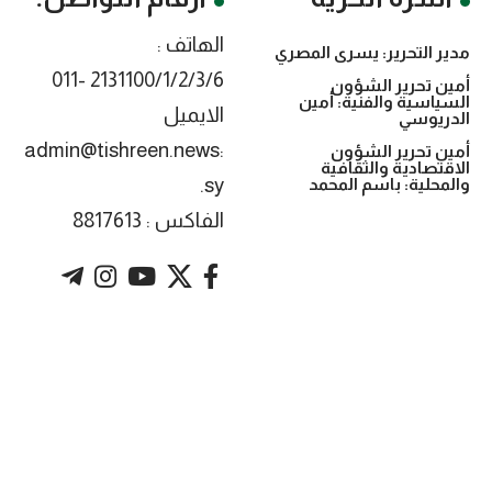
الهاتف :
مدير التحرير: يسرى المصري
2131100/1/2/3/6 -011
أمين تحرير الشؤون
السياسية والفنية: أمين
الايميل
الدريوسي
:admin@tishreen.news
أمين تحرير الشؤون
الاقتصادية والثقافية
.sy
والمحلية: باسم المحمد
الفاكس : 8817613
. Powered by imtyaz