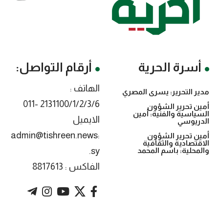
أسرة الحرية
أرقام التواصل:
الهاتف :
مدير التحرير: يسرى المصري
2131100/1/2/3/6 -011
أمين تحرير الشؤون
السياسية والفنية: أمين
الايميل
الدريوسي
:admin@tishreen.news
أمين تحرير الشؤون
الاقتصادية والثقافية
.sy
والمحلية: باسم المحمد
الفاكس : 8817613