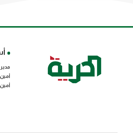
أس
مدير 
أمين 
أمين 