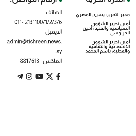
الهاتف :
مدير التحرير: يسرى المصري
2131100/1/2/3/6 -011
أمين تحرير الشؤون
السياسية والفنية: أمين
الايميل
الدريوسي
:admin@tishreen.news
أمين تحرير الشؤون
الاقتصادية والثقافية
.sy
والمحلية: باسم المحمد
الفاكس : 8817613
. Powered by imtyaz