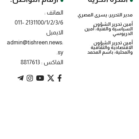
الهاتف :
مدير التحرير: يسرى المصري
2131100/1/2/3/6 -011
أمين تحرير الشؤون
السياسية والفنية: أمين
الايميل
الدريوسي
:admin@tishreen.news
أمين تحرير الشؤون
الاقتصادية والثقافية
.sy
والمحلية: باسم المحمد
الفاكس : 8817613
. Powered by imtyaz