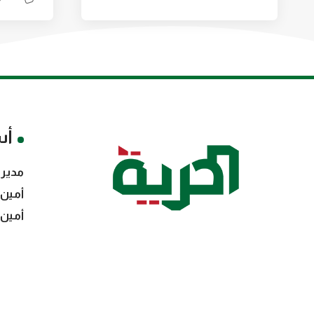
أس
مدير 
أمين 
أمين 