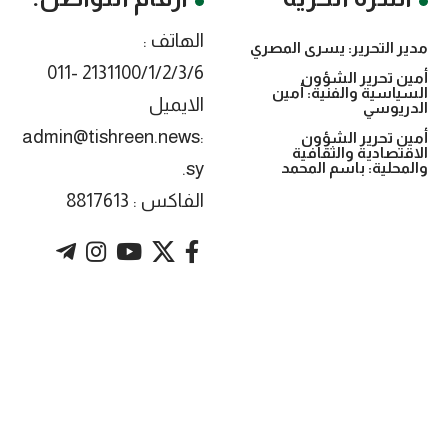
الهاتف :
مدير التحرير: يسرى المصري
2131100/1/2/3/6 -011
أمين تحرير الشؤون
السياسية والفنية: أمين
الايميل
الدريوسي
:admin@tishreen.news
أمين تحرير الشؤون
الاقتصادية والثقافية
.sy
والمحلية: باسم المحمد
الفاكس : 8817613
. Powered by imtyaz