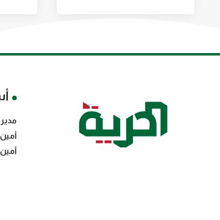
أس
مدير 
أمين 
أمين 