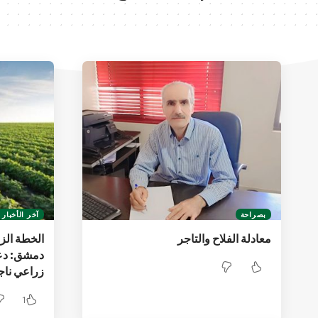
بصراحة
آخر الأخبار
معادلة الفلاح والتاجر
دمشق: دع
زراعي ناج
1