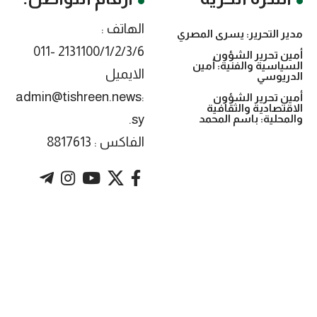
الهاتف :
مدير التحرير: يسرى المصري
2131100/1/2/3/6 -011
أمين تحرير الشؤون
السياسية والفنية: أمين
الايميل
الدريوسي
:admin@tishreen.news
أمين تحرير الشؤون
الاقتصادية والثقافية
.sy
والمحلية: باسم المحمد
الفاكس : 8817613
. Powered by imtyaz