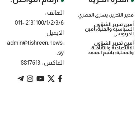
الهاتف :
مدير التحرير: يسرى المصري
2131100/1/2/3/6 -011
أمين تحرير الشؤون
السياسية والفنية: أمين
الايميل
الدريوسي
:admin@tishreen.news
أمين تحرير الشؤون
الاقتصادية والثقافية
.sy
والمحلية: باسم المحمد
الفاكس : 8817613
. Powered by imtyaz